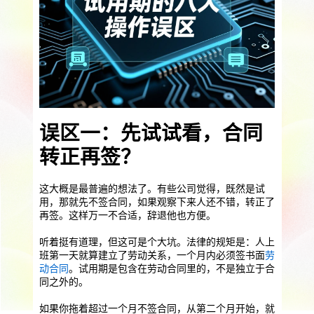
提供一站式员工法务咨询
服务优势
企业助残残保业务
智能工具
企业公益助残
残保金规划
个人社保保障业务
社保公积金缴纳
上海落户规划
海积分办理
误区一：先试试看，合同
数组营销创新业务
转正再签？
营销立减金
扫码营销红包
城市优惠券
这大概是最普遍的想法了。有些公司觉得，既然是试
用，那就先不签合同，如果观察下来人还不错，转正了
再签。这样万一不合适，辞退他也方便。
听着挺有道理，但这可是个大坑。法律的规矩是：人上
班第一天就算建立了劳动关系，一个月内必须签书面
劳
动合同
。试用期是包含在劳动合同里的，不是独立于合
同之外的。
如果你拖着超过一个月不签合同，从第二个月开始，就