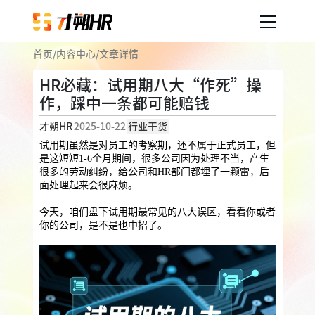
首页
/
内容中心
/
文章详情
产品服务
HR必藏：试用期八大“作死”操
作，踩中一条都可能赔钱
企业人事外包
服务案例
才朔HR
2025-10-22
行业干货
企业社保
薪税服务
劳务派遣
试用期虽然是对员工的考察期，还不属于正式员工，但
内容中心
是这短短1-6个月期间，很多公司因为处理不当，产生
用工外包
很多的劳动纠纷，给公司和HR部门都埋了一颗雷，后
面处理起来会很麻烦。
业务外包
岗位外包
灵活用工
关于才朔
今天，咱们盘下试用期最常见的八大误区，看看你或者
员工福利
你的公司，是不是也中招了。
公司介绍
员工体验
员工商保
员工关怀
员工培训
福利采购
联系我们
法务咨询
加入我们