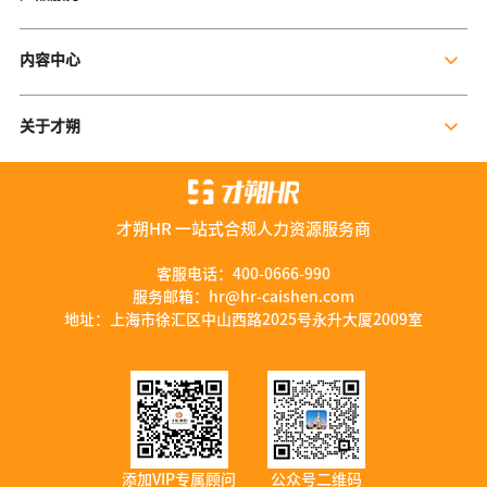
企业社保服务
内容中心
个人社保服务
公司新闻
岗位外包
关于才朔
行业干货
残保金规划
公司介绍
行业资讯
数字营销服务
联系我们
资料库
才朔HR 一站式合规人力资源服务商
加入我们
服务优势
客服电话：
400-0666-990
服务邮箱：
hr@hr-caishen.com
智能工具
地址：上海市徐汇区中山西路2025号永升大厦2009室
添加VIP专属顾问
公众号二维码