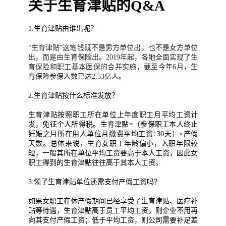
关于生育津贴的Q&A
1.生育津贴由谁出呢？
“生育津贴”这笔钱既不是男方单位出，也不是女方单位
出，而是由生育保险出。2019年起，各地全面实现了
生
育保险
和职工基本医保的合并实施，截至今年6月，生
育保险参保人数已达2.53亿人。
2.
生育津贴按什么标准发放？
生育津贴按照职工所在单位上年度职工月平均工资计
发，免征个人所得税。生育津贴=（参保职工本人终止
妊娠之月所在用人单位月缴费平均工资÷30天）×产假
天数。总体来说，生育女职工年龄偏小，入职年限较
短，一般其所在单位平均工资要高于本人工资，因此女
职工得到的生育津贴往往高于其本人工资。
3.领了生育津贴单位还需支付产假工资吗？
如果女职工在休产假期间已经享受了生育津贴、医疗补
贴等待遇，生育津贴高于员工平均工资，则企业不用再
向其支付产假工资；低于平均工资，则公司需要补足差