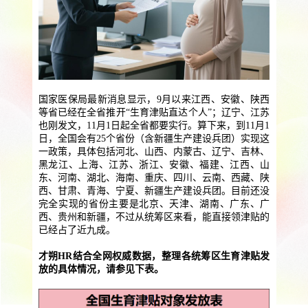
提供一站式员工法务咨询
服务优势
企业助残残保业务
智能工具
企业公益助残
残保金规划
个人社保保障业务
国家医保局最新消息显示，9月以来江西、安徽、陕西
等省已经在全省推开“生育津贴直达个人”；辽宁、江苏
社保公积金缴纳
上海落户规划
海积分办理
也刚发文，11月1日起全省都要实行。算下来，到11月1
日，全国会有25个省份（含新疆生产建设兵团）实现这
数组营销创新业务
一政策，具体包括河北、山西、内蒙古、辽宁、吉林、
黑龙江、上海、江苏、浙江、安徽、福建、江西、山
营销立减金
扫码营销红包
城市优惠券
东、河南、湖北、海南、重庆、四川、云南、西藏、陕
西、甘肃、青海、宁夏、新疆生产建设兵团。目前还没
完全实现的省份主要是北京、天津、湖南、广东、广
西、贵州和新疆，不过从统筹区来看，能直接领津贴的
已经占了近九成。
才朔HR结合全网权威数据，整理各统筹区生育津贴发
放的具体情况，请参见下表。