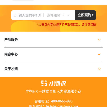
|
立即预约 >
选择服务项目
*10分钟内专业顾问将于取得联系，请注意接听
产品服务
企业社保服务
内容中心
个人社保服务
公司新闻
岗位外包
关于才朔
行业干货
残保金规划
公司介绍
行业资讯
数字营销服务
联系我们
资料库
才朔HR 一站式合规人力资源服务商
加入我们
服务优势
客服电话：
400-0666-990
服务邮箱：
hr@hr-caishen.com