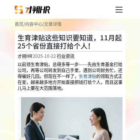
首页
/
内容中心
/
文章详情
产品服务
生育津贴这些知识要知道，11月起
25个省份直接打给个人！
企业人事外包
服务案例
才朔HR
2025-10-22
行业资讯
企业社保
薪税服务
劳务派遣
以前领生育津贴，总得多等一步——先由生育基金打给
内容中心
公司，再等公司转发到自己手里，遇到公司财务忙，还
用工外包
得催好几回。但现在不一样了，
生育津贴
的领取方式正
在变，越来越多地方开始直接把钱打给个人，而且这事
业务外包
岗位外包
灵活用工
儿马上要在大范围落地。
关于才朔
员工福利
公司介绍
员工体验
员工商保
员工关怀
员工培训
福利采购
联系我们
法务咨询
加入我们