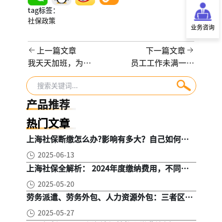
tag标签：
社保政策
业务咨询
上一篇文章
下一篇文章
我天天加班，为什
员工工作未满一年
么一分钱加班费都
离职，要发年终奖
没有？你可能掉进
吗？怎么发？法律
了“工时制度”的
红线在这里
产品推荐
坑！
热门文章
上海社保断缴怎么办?影响有多大？自己如何续
缴社保呢
2025-06-13
上海社保全解析： 2024年度缴纳费用，不同人
群，全面对比！
2025-05-20
劳务派遣、劳务外包、人力资源外包：三者区
别， 一文读懂
2025-05-27