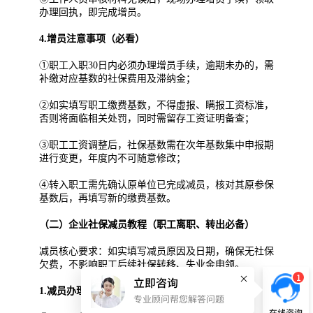
办理回执，即完成增员。
4.增员注意事项（必看）
①职工入职30日内必须办理增员手续，逾期未办的，需
补缴对应基数的社保费用及滞纳金；
②如实填写职工缴费基数，不得虚报、瞒报工资标准，
否则将面临相关处罚，同时需留存工资证明备查；
③职工工资调整后，社保基数需在次年基数集中申报期
进行变更，年度内不可随意修改；
④转入职工需先确认原单位已完成减员，核对其原参保
基数后，再填写新的缴费基数。
（二）企业社保减员教程（职工离职、转出必备）
减员核心要求：如实填写减员原因及日期，确保无社保
欠费，不影响职工后续社保转移、失业金申领。
1
立即咨询
1.减员办理前提
专业顾问帮您解答问题
在线咨询