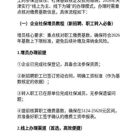
工的参保连续性、社保基数核定及费用缴纳，2026年天
津实行“线上为主、线下为辅”的办理模式，办理时需重
点核对缴费基数信息，具体流程如下：
（一）企业社保增员教程（新招聘、职工转入必备）
增员核心要求：重点核对职工缴费基数，确保符合2026
年基数上下限标准，避免后续补缴及滞纳金风险。
1.增员办理前提
①企业已完成社保登记，具备合法参保资质；
②新招聘职工已签订劳动合同，明确工资标准（作为基
数核定的依据）；
③转入职工已在原单位完成社保减员，无参保遗留问
题；
④提前核算职工缴费基数，确保在5124-25620元区间，
并准备好职工签字确认的缴费工资申报表。
2.线上办理渠道（首选，高效便捷）