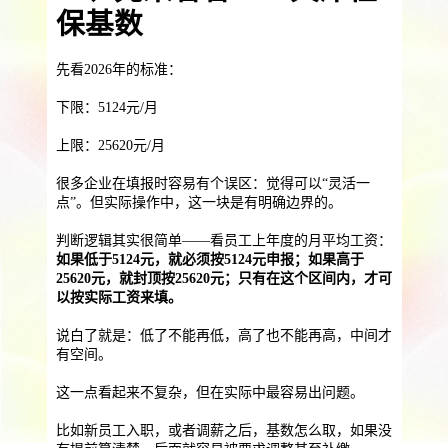
企业法律
保基数
服务优势
企业助残残保业务
先看2026年的标准：
智能工具
企业公益助残
残保金规划
助残就业外包
下限：5124元/月
个人社保保障业务
上限：25620元/月
社保公积金缴纳
上海落户规划
上海积分办理
很多企业在填报时容易有个误区：觉得可以“灵活一
点”。但实际操作中，这一块是有明确边界的。
数字营销创新业务
判断逻辑其实很简单——看员工上年度的月平均工资：
营销立减金
扫码营销红包
城市优惠券
如果低于5124元，就必须按5124元申报；如果高于
25620元，就封顶按25620元；只有在这个区间内，才可
以按实际工资来填。
说白了就是：低了不能再低，高了也不能再高，中间才
有空间。
这一点看起来不复杂，但在实际中最容易出问题。
比如新员工入职，或者调薪之后，基数怎么取，如果没