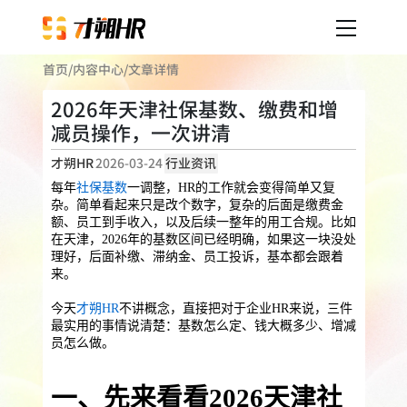
首页
/
内容中心
/
文章详情
产品服务
2026年天津社保基数、缴费和增
减员操作，一次讲清
企业人事外包
服务案例
才朔HR
2026-03-24
行业资讯
企业社保
薪税服务
劳务派遣
每年
社保基数
一调整，HR的工作就会变得简单又复
内容中心
杂。简单看起来只是改个数字，复杂的后面是缴费金
用工外包
额、员工到手收入，以及后续一整年的用工合规。比如
在天津，2026年的基数区间已经明确，如果这一块没处
业务外包
岗位外包
灵活用工
招聘外包
理好，后面补缴、滞纳金、员工投诉，基本都会跟着
关于才朔
来。
员工福利
今天
才朔HR
不讲概念，直接把对于企业HR来说，三件
公司介绍
员工体检
员工商保
员工关怀
员工培训
最实用的事情说清楚：基数怎么定、钱大概多少、增减
员怎么做。
福利采购
联系我们
法务咨询
一、先来看看2026天津社
加入我们