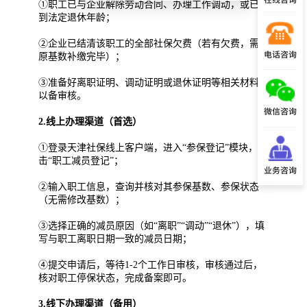
①职工已与企业解除劳动合同、办理工作调动，或已达
到法定退休年龄；
②企业已结清该职工的全部社保欠费（若有欠费，需按
电话咨询
原基数补缴完毕）；
③准备好离职证明、调动证明或退休证明等相关材料，
以备审核。
微信咨询
2.线上办理渠道（首选）
①登录天津社保线上客户端，进入“参保登记”模块，点
击“职工减员登记”；
业务咨询
②输入职工信息，查询并核对其参保基数、参保状态
（无需修改基数）；
③选择正确的减员原因（如“离职”“调动”“退休”），填
写与职工离职日期一致的减员日期；
④提交申请后，等待1-2个工作日审核，审核通过后，
核对职工停保状态，完成备案即可。
3.线下办理渠道（备用）