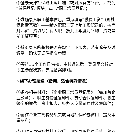
①登录天津社保线上客户端（或对应官方平台），找到
“参保登记”模块，点击“职工增员登记”；
②准确录入职工基本信息，重点填写“缴费工资”（即社
保缴费基数）——新入职职工无上年工资记录的，按当
月起薪工资填写；转入职工按其上年度月平均工资或当
前工资填写；
③核对录入的基数是否在规定上下限内，若有偏差及时
调整，确认无误后提交申请；
④等待1-2个工作日审核，审核通过后，登录平台核对
职工参保状态，完成备案即可。
3.线下办理渠道（备用，适合特殊情况）
①备齐相关材料：《企业职工增员登记表》（需加盖企
业公章）、职工身份证复印件、劳动合同复印件、职工
签字的缴费工资申报表、经办人身份证原件及复印件；
②前往企业主管税务机关或当地社保经办窗口，提交申
请材料；
③工作人员审核材料无误后，现场办理增员手续，领取