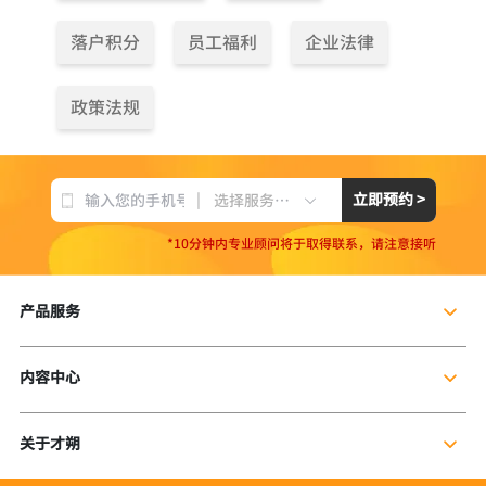
落户积分
员工福利
企业法律
政策法规
|
立即预约 >
选择服务项目
*10分钟内专业顾问将于取得联系，请注意接听
产品服务
企业社保服务
内容中心
个人社保服务
公司新闻
岗位外包
关于才朔
行业干货
残保金规划
公司介绍
行业资讯