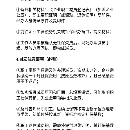
①备齐相关材料：《企业职工减员登记表》（加盖企业
公章）、职工离职证明（或调动、退休证明）复印件、
经办人身份证原件及复印件；
②前往企业主管税务机关或社保经办窗口，提交材料；
③工作人员审核确认无社保欠费后，现场办理减员手
续，发放办理回执，即完成减员。
4.减员注意事项（必看）
①职工离职当月需及时办理减员，逾期未办的，企业需
多缴纳一个月社保费用（按原基数核算），且已缴纳费
用不予退还；
②如实填写减员原因和日期，若填写错误，可能影响职
工社保转移、失业金申领等相关业务；
③及时告知离职职工，后续社保转移需由新单位办理增
员手续，新单位将按其新工资标准核定社保基数；
④职工退休减员的，需额外提供退休证明，其社保基数