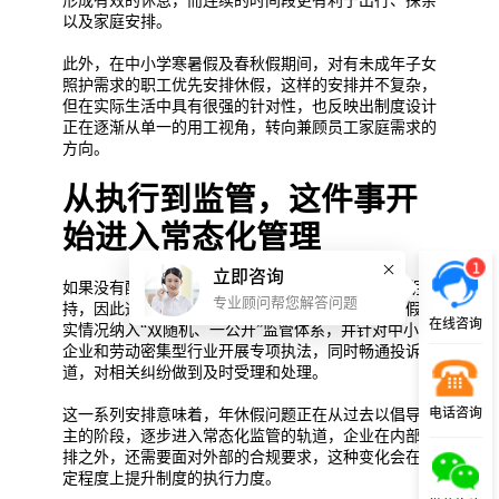
形成有效的休息，而连续的时间段更有利于出行、探亲
以及家庭安排。
此外，在中小学寒暑假及春秋假期间，对有未成年子女
照护需求的职工优先安排休假，这样的安排并不复杂，
但在实际生活中具有很强的针对性，也反映出制度设计
正在逐渐从单一的用工视角，转向兼顾员工家庭需求的
方向。
从执行到监管，这件事开
始进入常态化管理
1
立即咨询
如果没有配套的监督机制，再明确的制度也很难长期维
专业顾问帮您解答问题
持，因此通知中也对监管部分进行了强化，将年休假落
在线咨询
实情况纳入“双随机、一公开”监管体系，并针对中小微
企业和劳动密集型行业开展专项执法，同时畅通投诉渠
道，对相关纠纷做到及时受理和处理。
电话咨询
这一系列安排意味着，年休假问题正在从过去以倡导为
主的阶段，逐步进入常态化监管的轨道，企业在内部安
排之外，还需要面对外部的合规要求，这种变化会在一
定程度上提升制度的执行力度。