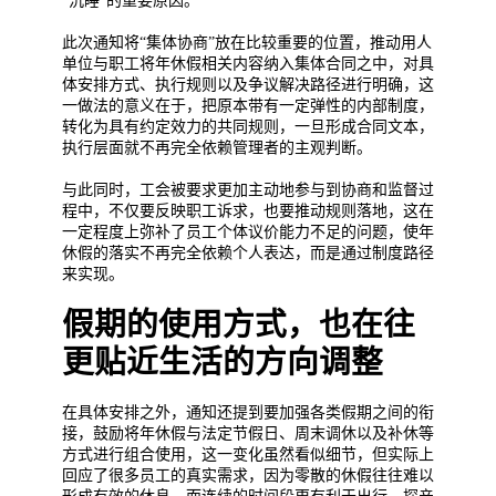
“沉睡”的重要原因。
此次通知将“集体协商”放在比较重要的位置，推动用人
单位与职工将年休假相关内容纳入集体合同之中，对具
体安排方式、执行规则以及争议解决路径进行明确，这
一做法的意义在于，把原本带有一定弹性的内部制度，
转化为具有约定效力的共同规则，一旦形成合同文本，
执行层面就不再完全依赖管理者的主观判断。
与此同时，工会被要求更加主动地参与到协商和监督过
程中，不仅要反映职工诉求，也要推动规则落地，这在
一定程度上弥补了员工个体议价能力不足的问题，使年
休假的落实不再完全依赖个人表达，而是通过制度路径
来实现。
假期的使用方式，也在往
更贴近生活的方向调整
在具体安排之外，通知还提到要加强各类假期之间的衔
接，鼓励将年休假与法定节假日、周末调休以及补休等
方式进行组合使用，这一变化虽然看似细节，但实际上
回应了很多员工的真实需求，因为零散的休假往往难以