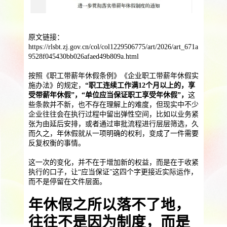
提供一站式员工法务咨询
服务优势
企业助残残保业务
原文链接：
智能工具
企业公益助残
残保金规划
https://rlsbt.zj.gov.cn/col/col1229506775/art/2026/art_671a
9528f045430bb026afaed49b809a.html
个人社保保障业务
按照《职工带薪年休假条例》《企业职工带薪年休假实
施办法》的规定，
“职工连续工作满12个月以上的，享
社保公积金缴纳
上海落户规划
海积分办理
受带薪年休假”，“单位应当保证职工享受年休假”，
这
数组营销创新业务
些条款并不新，也不存在理解上的难度，但现实中不少
企业往往会在执行过程中留出弹性空间，比如以业务紧
张为由延后安排，或者通过审批流程进行层层筛选，久
营销立减金
扫码营销红包
城市优惠券
而久之，年休假就从一项明确的权利，变成了一件需要
反复权衡的事情。
这一次的变化，并不在于增加新的权益，而是在于收紧
执行的口子，让“应当保证”这四个字更接近实际运作，
而不是停留在文件层面。
年休假之所以落不了地，
往往不是因为制度，而是