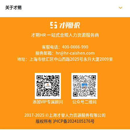
公司新闻
岗位外包
关于才朔
行业干货
残保金规划
公司介绍
行业资讯
数字营销服务
联系我们
资料库
才朔HR 一站式合规人力资源服务商
加入我们
服务优势
客服电话：
400-0666-990
服务邮箱：
hr@hr-caishen.com
智能工具
地址：上海市徐汇区中山西路2025号永升大厦2009室
添加VIP专属顾问
公众号二维码
2017-2025 ©上海才誉人力资源服务有限公司
版权所有 沪ICP备2024105176号