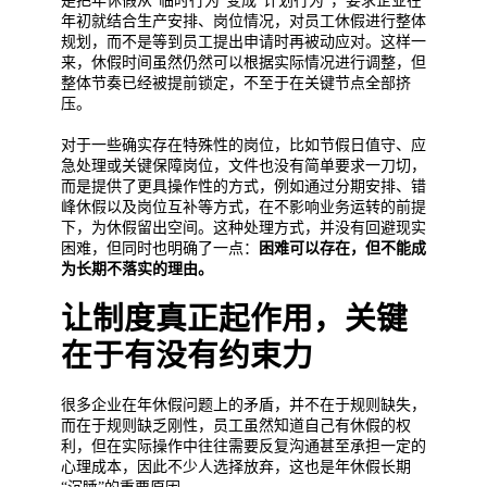
是把年休假从“临时行为”变成“计划行为”，要求企业在
年初就结合生产安排、岗位情况，对员工休假进行整体
规划，而不是等到员工提出申请时再被动应对。这样一
来，休假时间虽然仍然可以根据实际情况进行调整，但
整体节奏已经被提前锁定，不至于在关键节点全部挤
压。
对于一些确实存在特殊性的岗位，比如节假日值守、应
急处理或关键保障岗位，文件也没有简单要求一刀切，
而是提供了更具操作性的方式，例如通过分期安排、错
峰休假以及岗位互补等方式，在不影响业务运转的前提
下，为休假留出空间。这种处理方式，并没有回避现实
困难，但同时也明确了一点：
困难可以存在，但不能成
为长期不落实的理由。
让制度真正起作用，关键
在于有没有约束力
很多企业在年休假问题上的矛盾，并不在于规则缺失，
而在于规则缺乏刚性，员工虽然知道自己有休假的权
利，但在实际操作中往往需要反复沟通甚至承担一定的
心理成本，因此不少人选择放弃，这也是年休假长期