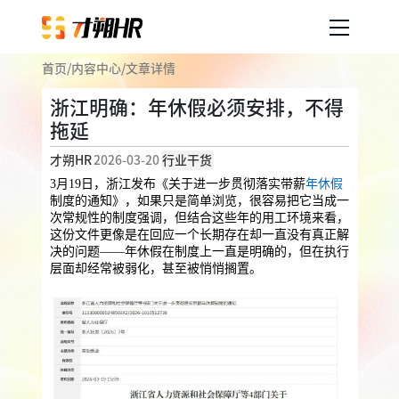
首页
/
内容中心
/
文章详情
产品服务
浙江明确：年休假必须安排，不得
拖延
企业人事外包
服务案例
才朔HR
2026-03-20
行业干货
企业社保
薪税服务
劳务派遣
3月19日，浙江发布《关于进一步贯彻落实带薪
年休假
内容中心
制度的通知》，如果只是简单浏览，很容易把它当成一
用工外包
次常规性的制度强调，但结合这些年的用工环境来看，
这份文件更像是在回应一个长期存在却一直没有真正解
业务外包
岗位外包
灵活用工
决的问题——年休假在制度上一直是明确的，但在执行
关于才朔
层面却经常被弱化，甚至被悄悄搁置。
员工福利
公司介绍
员工体验
员工商保
员工关怀
员工培训
福利采购
联系我们
法务咨询
加入我们