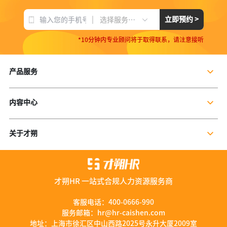
|
立即预约 >
选择服务项目
*10分钟内专业顾问将于取得联系，请注意接听
产品服务
企业社保服务
内容中心
个人社保服务
公司新闻
岗位外包
关于才朔
行业干货
残保金规划
公司介绍
行业资讯
数字营销服务
联系我们
资料库
才朔HR 一站式合规人力资源服务商
加入我们
服务优势
客服电话：
400-0666-990
服务邮箱：
hr@hr-caishen.com
智能工具
地址：上海市徐汇区中山西路2025号永升大厦2009室