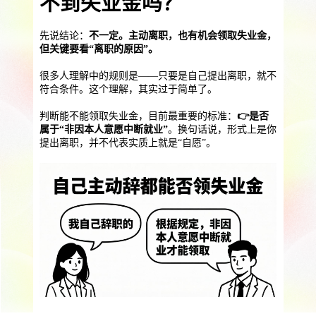
不到失业金吗？
提供一站式员工法务咨询
服务优势
企业助残残保业务
先说结论：
不一定。主动离职，也有机会领取失业金，
但关键要看“离职的原因”。
智能工具
企业公益助残
残保金规划
很多人理解中的规则是——只要是自己提出离职，就不
个人社保保障业务
符合条件。这个理解，其实过于简单了。
判断能不能领取失业金，目前最重要的标准：
👉是否
社保公积金缴纳
上海落户规划
海积分办理
属于“非因本人意愿中断就业”
。换句话说，形式上是你
提出离职，并不代表实质上就是“自愿”。
数组营销创新业务
营销立减金
扫码营销红包
城市优惠券