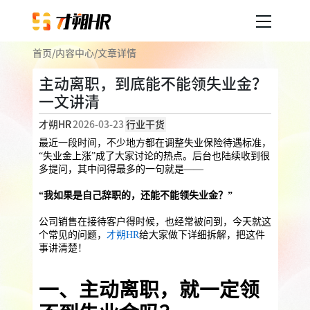
首页
/
内容中心
/
文章详情
产品服务
主动离职，到底能不能领失业金？
一文讲清
企业人事外包
服务案例
才朔HR
2026-03-23
行业干货
企业社保
薪税服务
劳务派遣
最近一段时间，不少地方都在调整失业保险待遇标准，
内容中心
“失业金上涨”成了大家讨论的热点。后台也陆续收到很
用工外包
多提问，其中问得最多的一句就是——
业务外包
岗位外包
灵活用工
“我如果是自己辞职的，还能不能领失业金？”
关于才朔
员工福利
公司销售在接待客户得时候，也经常被问到，今天就这
个常见的问题，
才朔HR
给大家做下详细拆解，把这件
公司介绍
员工体验
员工商保
员工关怀
员工培训
事讲清楚！
福利采购
联系我们
一、主动离职，就一定领
法务咨询
加入我们