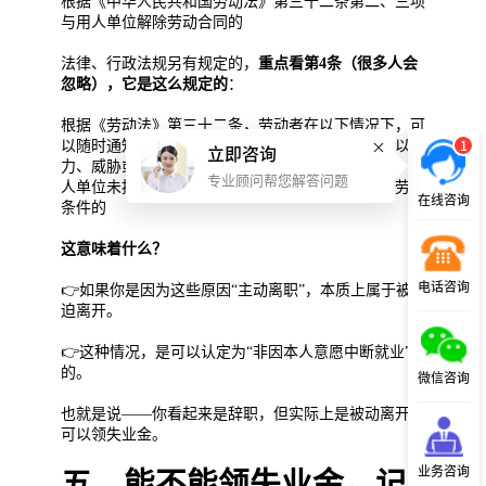
根据《中华人民共和国劳动法》第三十二条第二、三项
与用人单位解除劳动合同的
法律、行政法规另有规定的，
重点看第4条（很多人会
忽略），它是这么规定的
：
根据《劳动法》第三十二条，劳动者在以下情况下，可
以随时通知解除劳动合同：在试用期内的用人单位以暴
1
立即咨询
力、威胁或者非法限制人身自由的手段强迫劳动的，用
专业顾问帮您解答问题
人单位未按照劳动合同约定支付劳动报酬或者提供劳动
在线咨询
条件的
这意味着什么？
电话咨询
👉如果你是因为这些原因“主动离职”，本质上属于被
迫离开。
👉这种情况，是可以认定为“非因本人意愿中断就业”
的。
微信咨询
也就是说——你看起来是辞职，但实际上是被动离开，
可以领失业金。
业务咨询
五、能不能领失业金，记