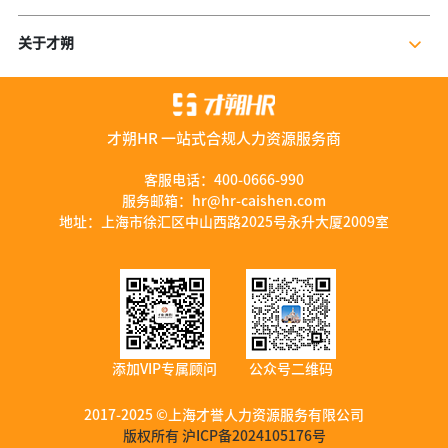
公司新闻
岗位外包
关于才朔
行业干货
残保金规划
公司介绍
行业资讯
数字营销服务
联系我们
资料库
才朔HR 一站式合规人力资源服务商
加入我们
服务优势
客服电话：
400-0666-990
服务邮箱：
hr@hr-caishen.com
智能工具
地址：上海市徐汇区中山西路2025号永升大厦2009室
添加VIP专属顾问
公众号二维码
2017-2025 ©上海才誉人力资源服务有限公司
版权所有 沪ICP备2024105176号