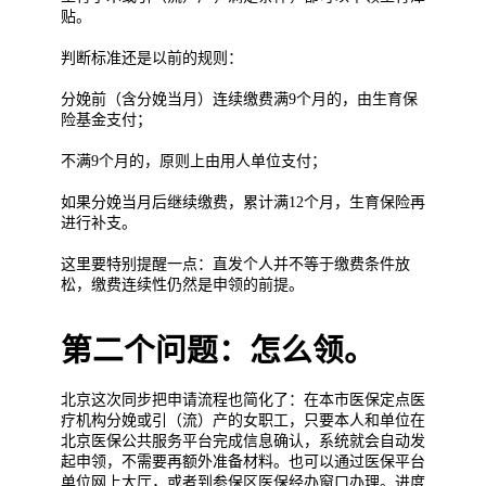
贴。
判断标准还是以前的规则：
分娩前（含分娩当月）连续缴费满9个月的，由生育保
险基金支付；
不满9个月的，原则上由用人单位支付；
如果分娩当月后继续缴费，累计满12个月，生育保险再
进行补支。
这里要特别提醒一点：直发个人并不等于缴费条件放
松，缴费连续性仍然是申领的前提。
第二个问题：怎么领。
北京这次同步把申请流程也简化了：在本市医保定点医
疗机构分娩或引（流）产的女职工，只要本人和单位在
北京医保公共服务平台完成信息确认，系统就会自动发
起申领，不需要再额外准备材料。也可以通过医保平台
单位网上大厅，或者到参保区医保经办窗口办理。进度