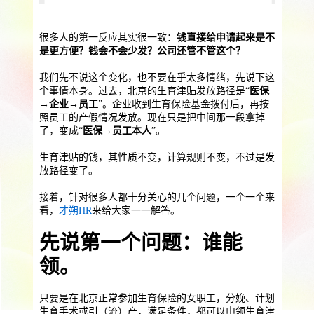
提供一站式员工法务咨询
服务优势
企业助残残保业务
很多人的第一反应其实很一致：
钱直接给申请起来是不
是更方便？钱会不会少发？公司还管不管这个？
智能工具
企业公益助残
残保金规划
我们先不说这个变化，也不要在乎太多情绪，先说下这
个人社保保障业务
个事情本身。过去，北京的生育津贴发放路径是“
医保
→企业→员工
”。企业收到生育保险基金拨付后，再按
照员工的产假情况发放。现在只是把中间那一段拿掉
社保公积金缴纳
上海落户规划
海积分办理
了，变成“
医保→员工本人
”。
数组营销创新业务
生育津贴的钱，其性质不变，计算规则不变，不过是发
放路径变了。
营销立减金
扫码营销红包
城市优惠券
接着，针对很多人都十分关心的几个问题，一个一个来
看，
才朔HR
来给大家一一解答。
先说第一个问题：谁能
领。
只要是在北京正常参加生育保险的女职工，分娩、计划
生育手术或引（流）产，满足条件，都可以申领生育津