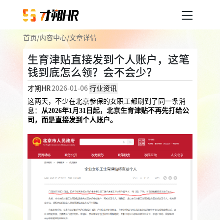
首页
/
内容中心
/
文章详情
产品服务
生育津贴直接发到个人账户，这笔
钱到底怎么领？会不会少？
企业人事外包
服务案例
才朔HR
2026-01-06
行业资讯
企业社保
薪税服务
劳务派遣
这两天，不少在北京参保的女职工都刷到了同一条消
内容中心
息：
从2026年1月31日起，北京生育津贴不再先打给公
用工外包
司，而是直接发到个人账户。
业务外包
岗位外包
灵活用工
关于才朔
员工福利
公司介绍
员工体验
员工商保
员工关怀
员工培训
福利采购
联系我们
法务咨询
加入我们