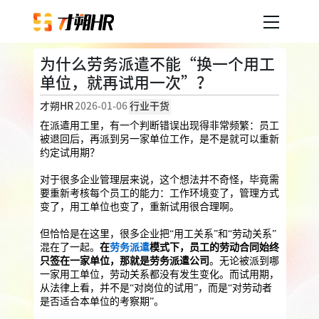
为什么劳务派遣不能“换一个用工
产品服务
单位，就再试用一次”？
才朔HR
2026-01-06
行业干货
企业人事外包
服务案例
在派遣用工里，有一个判断错误出现得非常频繁：员工
被退回后，再派到另一家单位工作，是不是就可以重新
企业社保
薪税服务
劳务派遣
约定试用期？
内容中心
用工外包
对于很多企业管理层来说，这个想法并不奇怪，毕竟需
要重新考核每个员工的能力：工作环境变了，管理方式
业务外包
岗位外包
灵活用工
变了，用工单位也变了，重新试用很合理啊。
关于才朔
员工福利
但恰恰是在这里，很多企业把“用工关系”和“劳动关系”
混在了一起。
在
劳务派遣
模式下，员工的劳动合同始终
公司介绍
员工体验
员工商保
员工关怀
员工培训
只签在一家单位，那就是劳务派遣公司
。无论被派到哪
福利采购
一家用工单位，劳动关系都没有发生变化。而试用期，
联系我们
从法律上看，并不是“对岗位的试用”，而是“对劳动者
法务咨询
是否适合本单位的考察期”。
加入我们