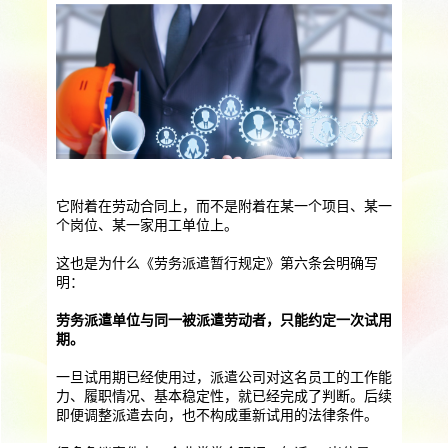
提供一站式员工法务咨询
服务优势
企业助残残保业务
智能工具
企业公益助残
残保金规划
个人社保保障业务
社保公积金缴纳
上海落户规划
海积分办理
数组营销创新业务
它附着在劳动合同上，而不是附着在某一个项目、某一
个岗位、某一家用工单位上。
营销立减金
扫码营销红包
城市优惠券
这也是为什么《劳务派遣暂行规定》第六条会明确写
明：
劳务派遣单位与同一被派遣劳动者，只能约定一次试用
期。
一旦试用期已经使用过，派遣公司对这名员工的工作能
力、履职情况、基本稳定性，就已经完成了判断。后续
即便调整派遣去向，也不构成重新试用的法律条件。