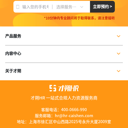
|
立即预约 >
选择服务项目
*10分钟内专业顾问将于取得联系，请注意接听
产品服务
企业社保服务
内容中心
个人社保服务
公司新闻
岗位外包
关于才朔
行业干货
残保金规划
公司介绍
行业资讯
数字营销服务
联系我们
资料库
才朔HR 一站式合规人力资源服务商
加入我们
服务优势
客服电话：
400-0666-990
服务邮箱：
hr@hr-caishen.com
智能工具
地址：上海市徐汇区中山西路2025号永升大厦2009室