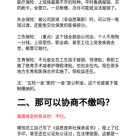
医疗保险：上班族最离不开的险种。平时看病报销、买
药刷卡，全靠它。一旦断缴，次月可能就没法报销了。
失业保险：被公司辞退（非自愿离职）时，可以领一笔
钱过渡，还能免交社保里的医保部分。
工伤保险：（重点）这个钱全部由公司出，个人不用掏
一分钱。上班受伤、职业病、甚至工位上突发疾病去
世，都靠它赔付。
生育保险：不光是女员工生孩子报销、领津贴；男职工
做了绝育手术或者护理假津贴，也包含在内。现在很多
地方生育和医保合并实施了，但权益还在。
注：“五险一金”里的“一金”是公积金，这个也是属于强
制缴纳的。
二、那可以协商不缴吗？
我很肯定的告诉你：不行。
哪怕员工自己写了《自愿放弃社保承诺书》，按上了红
手印，甚至还在公证处公证过，在法律层面，这都是一