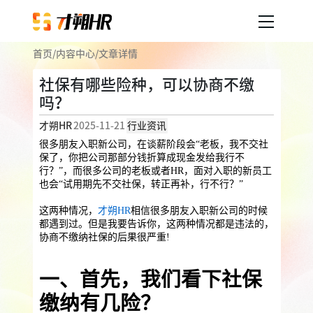
首页
/
内容中心
/
文章详情
产品服务
社保有哪些险种，可以协商不缴
吗？
企业人事外包
服务案例
才朔HR
2025-11-21
行业资讯
企业社保
薪税服务
劳务派遣
很多朋友入职新公司，在谈薪阶段会“老板，我不交社
内容中心
保了，你把公司那部分钱折算成现金发给我行不
用工外包
行？”，而很多公司的老板或者HR，面对入职的新员工
也会“试用期先不交社保，转正再补，行不行？”
业务外包
岗位外包
灵活用工
关于才朔
这两种情况，
才朔HR
相信很多朋友入职新公司的时候
员工福利
都遇到过。但是我要告诉你，这两种情况都是违法的，
协商不缴纳社保的后果很严重!
公司介绍
员工体验
员工商保
员工关怀
员工培训
福利采购
一、首先，我们看下社保
联系我们
法务咨询
缴纳有几险？
加入我们