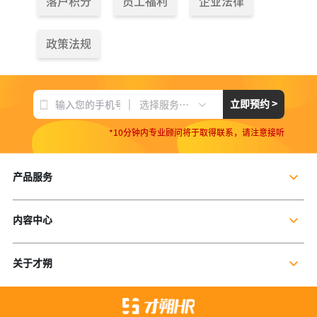
落户积分
员工福利
企业法律
政策法规
|
立即预约 >
选择服务项目
*10分钟内专业顾问将于取得联系，请注意接听
产品服务
企业社保服务
内容中心
个人社保服务
公司新闻
岗位外包
关于才朔
行业干货
残保金规划
公司介绍
行业资讯
数字营销服务
联系我们
资料库