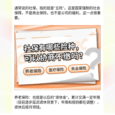
提供一站式员工法务咨询
通常说的社保，指的就是“五险”。这是国家强制的社会
服务优势
企业助残残保业务
保障，不是商业保险，也不是公司的福利，这一点很重
要。
智能工具
企业公益助残
残保金规划
个人社保保障业务
社保公积金缴纳
上海落户规划
海积分办理
数组营销创新业务
营销立减金
扫码营销红包
城市优惠券
养老保险：也就是以后的“退休金”。累计交满一定年限
（目前逐步延迟退休背景下，年限和规则都在调整），
退休后按月领钱。