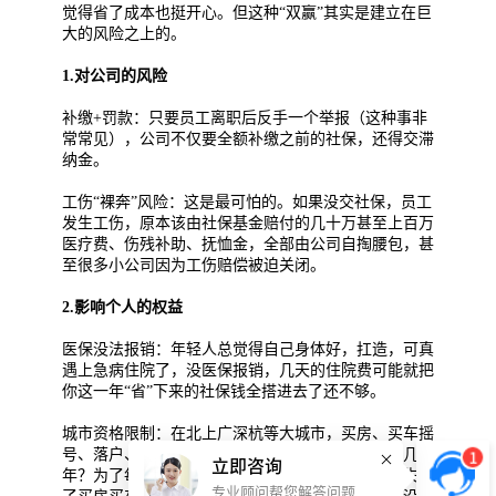
觉得省了成本也挺开心。但这种“双赢”其实是建立在巨
大的风险之上的。
1.对公司的风险
补缴+罚款：只要员工离职后反手一个举报（这种事非
常常见），公司不仅要全额补缴之前的社保，还得交滞
纳金。
工伤“裸奔”风险：这是最可怕的。如果没交社保，员工
发生工伤，原本该由社保基金赔付的几十万甚至上百万
医疗费、伤残补助、抚恤金，全部由公司自掏腰包，甚
至很多小公司因为工伤赔偿被迫关闭。
2.影响个人的权益
医保没法报销：年轻人总觉得自己身体好，扛造，可真
遇上急病住院了，没医保报销，几天的住院费可能就把
你这一年“省”下来的社保钱全搭进去了还不够。
城市资格限制：在北上广深杭等大城市，买房、买车摇
号、落户、孩子上学，哪样不要求社保连着交满好几
1
立即咨询
年？为了每个月多拿几百块现金，导致断缴不缴，失去
专业顾问帮您解答问题