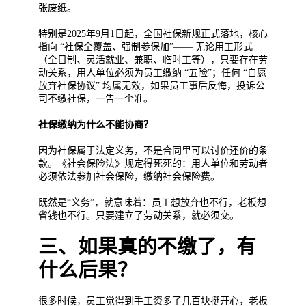
张废纸。
特别是2025年9月1日起，全国社保新规正式落地，核心
指向 “社保全覆盖、强制参保加”—— 无论用工形式
（全日制、灵活就业、兼职、临时工等），只要存在劳
动关系，用人单位必须为员工缴纳 “五险”；任何 “自愿
放弃社保协议” 均属无效，如果员工事后反悔，投诉公
司不缴社保，一告一个准。
社保缴纳为什么不能协商？
因为社保属于法定义务，不是合同里可以讨价还价的条
款。《社会保险法》规定得死死的：用人单位和劳动者
必须依法参加社会保险，缴纳社会保险费。
既然是“义务”，就意味着：员工想放弃也不行，老板想
省钱也不行。只要建立了劳动关系，就必须交。
三、如果真的不缴了，有
什么后果？
很多时候，员工觉得到手工资多了几百块挺开心，老板