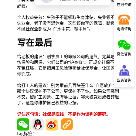
了买房买车资格，小孩还不能上学，得不偿失，很没有
在线咨询
必要。
个人权益失效：生孩子不能领取生育津贴、失业领不到
失业金、老了没有退休金，这些该你享的保障，断缴或
不缴社保全部成为了“水中花，镜中月”。
电话咨询
写在最后
微信咨询
给老板的建议：别拿员工的命赌公司的运气。尤其是工
伤保险和医保，它们公司的“护身符”。正规交社保不是
花冤枉钱，它是把用工风险转移给社保基金，让国家给
你兜底。
业务咨询
给打工人的建议：别为眼前几百块签什么"自愿放弃"！
那个协议保护不了公司，更保护不了你。如果公司强制
不交，留好工资条、工牌等证据，哪天被裁员或者辞退
了，这是你维护自己权益的证据。
记住这句话：社保是底线，不是作为谈判的筹码。
tag标签：