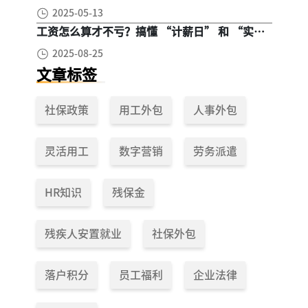
区别在哪？一次讲清楚！
2025-05-13
工资怎么算才不亏？搞懂 “计薪日” 和 “实际
工作日”，少扣钱多拿钱！
2025-08-25
文章标签
社保政策
用工外包
人事外包
灵活用工
数字营销
劳务派遣
HR知识
残保金
残疾人安置就业
社保外包
落户积分
员工福利
企业法律