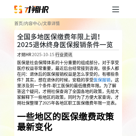
首页
/
内容中心
/
文章详情
产品服务
全国多地医保缴费年限上调！
2025退休终身医保报销条件一览
企业人事外包
服务案例
才朔HR
2025-10-15
行业资讯
企业社保
薪税服务
劳务派遣
医保是社会保障体系的十分重要的组成部分，对于享受
内容中心
医疗权益非常重要，最近后台经常接到咨询，很多人都
用工外包
在问：退休后的医保报销权益是怎么享受的，有哪些条
件？其实，想在退休的时候，安稳的享受
医保报销
，这
业务外包
岗位外包
灵活用工
里涉及到一个条件-职工医保的最低缴费年限。为了解
关于才朔
答这个疑问，才朔社保查询了全国各地的政策，先给大
员工福利
家解释下一些地区的政策，同时为了方便大家查询，才
朔社保整理了2025年各地区职工医保缴费年限一览表。
公司介绍
员工体验
员工商保
员工关怀
员工培训
一些地区的医保缴费政策
福利采购
联系我们
最新变化
法务咨询
加入我们