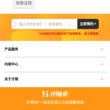
政策法规
|
立即预约 >
选择服务项目
*10分钟内专业顾问将于取得联系，请注意接听
产品服务
企业社保服务
内容中心
个人社保服务
公司新闻
岗位外包
关于才朔
行业干货
残保金规划
公司介绍
行业资讯
数字营销服务
联系我们
资料库
才朔HR 一站式合规人力资源服务商
加入我们