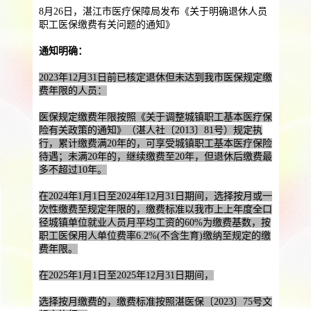
提供一站式员工法务咨询
8月26日，湛江市医疗保障局发布《关于明确退休人员
职工医保缴费有关问题的通知》
服务优势
企业助残残保业务
通知明确：
智能工具
企业公益助残
残保金规划
2023年12月31日前已核定退休但未达到我市医保规定缴
个人社保保障业务
费年限的人员：
社保公积金缴纳
上海落户规划
海积分办理
医保规定缴费年限按照《关于调整城镇职工基本医疗保
险有关政策的通知》（湛人社〔2013〕81号）规定执
数组营销创新业务
行，累计缴费满20年的，可享受城镇职工基本医疗保险
待遇；未满20年的，继续缴费至20年，但退休后缴费最
多不超过10年。
营销立减金
扫码营销红包
城市优惠券
在2024年1月1日至2024年12月31日期间，选择按月或一
次性缴费至规定年限的，缴费标准以我市上上年度全口
径城镇单位就业人员月平均工资的60%为缴费基数，按
职工医保用人单位费率6.2%(不含生育)缴纳至规定的缴
费年限。
在2025年1月1日至2025年12月31日期间，
选择按月缴费的，缴费标准按照湛医保〔2023〕75号文