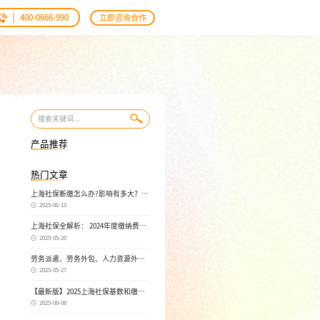
|
400-0666-990
立即咨询合作
产品推荐
热门文章
上海社保断缴怎么办?影响有多大？自
己如何续缴社保呢
2025-06-13
上海社保全解析： 2024年度缴纳费
用，不同人群，全面对比！
2025-05-20
劳务派遣、劳务外包、人力资源外
包：三者区别， 一文读懂
2025-05-27
【最新版】2025上海社保基数和缴费
比例，一文读懂是怎么算的
2025-08-08