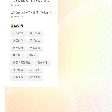
上海社保全解析：职工社保 vs 灵活就
业社保，区别在哪？一次讲清楚！
2025-05-13
工资怎么算才不亏？搞懂 “计薪日”
和 “实际工作日”，少扣钱多拿钱！
2025-08-25
文章标签
社保政策
用工外包
人事外包
灵活用工
数字营销
劳务派遣
HR知识
残保金
残疾人安置就业
社保外包
落户积分
员工福利
企业法律
政策法规