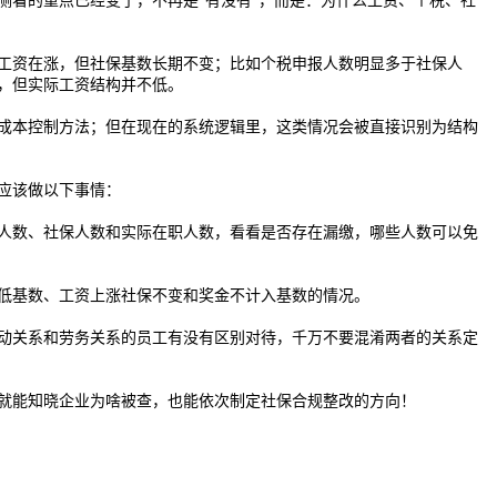
侧看的重点已经变了，不再是“有没有”，而是：为什么工资、个税、社
工资在涨，但社保基数长期不变；比如个税申报人数明显多于社保人
，但实际工资结构并不低。
成本控制方法；但在现在的系统逻辑里，这类情况会被直接识别为结构
应该做以下事情：
人数、社保人数和实际在职人数，看看是否存在漏缴，哪些人数可以免
低基数、工资上涨社保不变和奖金不计入基数的情况。
动关系和劳务关系的员工有没有区别对待，千万不要混淆两者的关系定
就能知晓企业为啥被查，也能依次制定社保合规整改的方向！