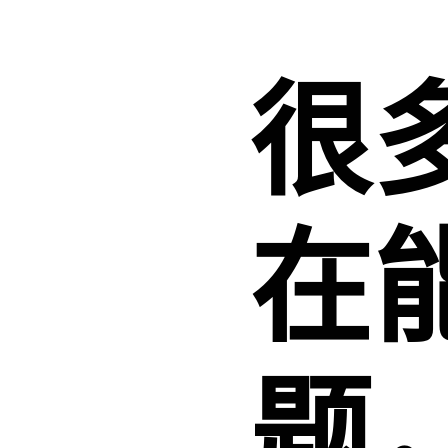
很
在
题