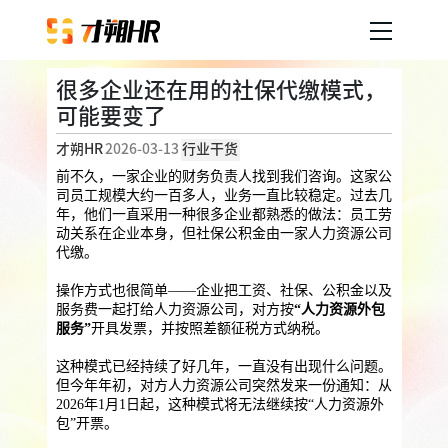
很多企业还在用的社保代缴模式，
产品服务
可能要变了
才朔HR
2026-03-13
行业干货
企业人事外包
服务案例
前不久，一家企业的财务负责人找到我们咨询。这家公
司员工规模大约一百多人，业务一直比较稳定。过去几
企业社保
薪税服务
劳务派遣
年，他们一直采用一种很多企业都熟悉的做法：员工劳
内容中心
用工外包
动关系在企业本身，但社保公积金由一家人力资源公司
代缴。
业务外包
岗位外包
灵活用工
操作方式也很简单——企业把工资、社保、公积金以及
关于才朔
服务费一起打给人力资源公司，对方按
“人力资源外包
员工福利
服务”
开具发票，并按照差额征税方式纳税。
公司介绍
员工体验
员工商保
员工关怀
员工培训
这种模式已经持续了好几年，一直没有出现什么问题。
福利采购
但今年年初，对方人力资源公司突然发来一份通知：从
联系我们
2026年1月1日起，这种模式将无法继续按“人力资源外
法务咨询
包”开票。
加入我们