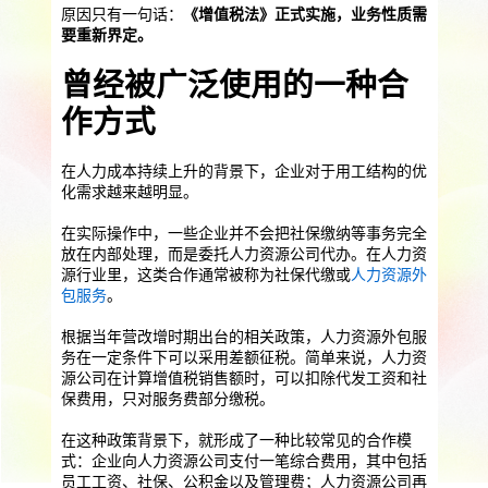
提供一站式员工法务咨询
原因只有一句话：
《增值税法》正式实施，业务性质需
要重新界定。
服务优势
企业助残残保业务
曾经被广泛使用的一种合
智能工具
企业公益助残
残保金规划
作方式
个人社保保障业务
在人力成本持续上升的背景下，企业对于用工结构的优
社保公积金缴纳
上海落户规划
海积分办理
化需求越来越明显。
数组营销创新业务
在实际操作中，一些企业并不会把社保缴纳等事务完全
放在内部处理，而是委托人力资源公司代办。在人力资
营销立减金
扫码营销红包
城市优惠券
源行业里，这类合作通常被称为社保代缴或
人力资源外
包服务
。
根据当年营改增时期出台的相关政策，人力资源外包服
务在一定条件下可以采用差额征税。简单来说，人力资
源公司在计算增值税销售额时，可以扣除代发工资和社
保费用，只对服务费部分缴税。
在这种政策背景下，就形成了一种比较常见的合作模
式：企业向人力资源公司支付一笔综合费用，其中包括
员工工资、社保、公积金以及管理费；人力资源公司再