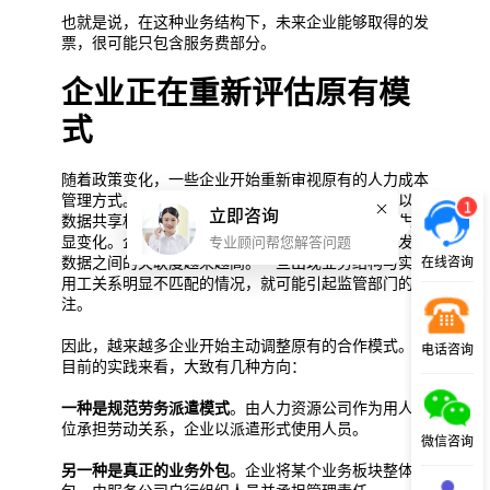
也就是说，在这种业务结构下，未来企业能够取得的发
票，很可能只包含服务费部分。
企业正在重新评估原有模
式
随着政策变化，一些企业开始重新审视原有的人力成本
管理方式。特别是在金税系统不断升级、社保入税以及
1
立即咨询
数据共享机制逐步完善的背景下，监管方式也在发生明
显变化。企业人员信息、工资发放、社保缴纳以及发票
专业顾问帮您解答问题
在线咨询
数据之间的关联度越来越高。一旦出现业务结构与实际
用工关系明显不匹配的情况，就可能引起监管部门的关
注。
因此，越来越多企业开始主动调整原有的合作模式。从
电话咨询
目前的实践来看，大致有几种方向：
一种是规范劳务派遣模式
。由人力资源公司作为用人单
位承担劳动关系，企业以派遣形式使用人员。
微信咨询
另一种是真正的业务外包
。企业将某个业务板块整体外