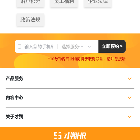
落户积分
员工福利
企业法律
政策法规
|
立即预约 >
选择服务项目
*10分钟内专业顾问将于取得联系，请注意接听
产品服务
企业社保服务
内容中心
个人社保服务
公司新闻
岗位外包
关于才朔
行业干货
残保金规划
公司介绍
行业资讯
数字营销服务
联系我们
资料库