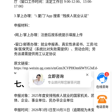
厅（窗口工作时间：法定工作日 9:00-12:00、13:00-
17:00）
3.掌上办理：“i 厦门”App 搜索 “残疾人就业认证”
申报材料：
•网上/掌上办理：注册后按系统提示填报上传
•窗口/邮寄办理：就业申报表、真实性承诺书、工资/社
保/医保凭证（系统比对失败需提供）、劳动合同；劳
务派遣需提供用工认定协议
原文链接：
https://mp.weixin.qq.com/s/mGtm3CVPHOm6lWYG3sEd-
w
1
立即咨询
七、湖北省
专业顾问帮您解答问题
在线咨询
申报对象：2025年度安排残疾人就业的国家机关、团
体、企业、事业单位、民办非企业单位
电话咨询
申报时间：2026年3月1日至10月31日（逾期视为未安排