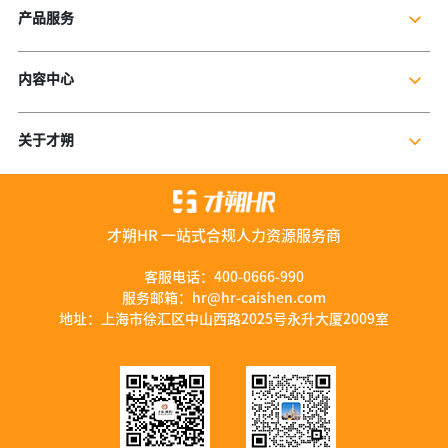
产品服务
企业社保服务
内容中心
个人社保服务
公司新闻
岗位外包
关于才朔
行业干货
残保金规划
公司介绍
行业资讯
数字营销服务
联系我们
资料库
才朔HR 一站式合规人力资源服务商
加入我们
服务优势
客服电话：
400-0666-990
服务邮箱：
hr@hr-caishen.com
智能工具
地址：上海市徐汇区中山西路2025号永升大厦2009室