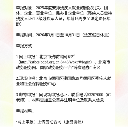
提供一站式员工法务咨询
申报对象：2025年度安排残疾人就业的国家机关、团
服务优势
体、企业、事业单位、民办非企业单位（残疾人员需持
企业助残残保业务
残疾人证/1-8级残疾军人证，年龄16周岁至法定退休年
龄）
智能工具
企业公益助残
残保金规划
申报时间：2026年3月1日至10月31日（法定假日休息）
个人社保保障业务
申报方式
社保公积金缴纳
上海落户规划
海积分办理
1.网上申报：北京市残联官网专栏
数组营销创新业务
（http://kstbcs.bdpf.org.cn:8443/wbxt/#/login）、北京市
政务服务网、国家政务服务平台“跨省通办” 专区
营销立减金
扫码营销红包
城市优惠券
2.现场申报：北京市朝阳区建国路29号朝阳区残疾人就
业和社会保障服务中心
3.邮寄申报：同现场申报地址，联系电话53207000（韩
老师），材料需加盖公章并注明单位及联系人信息
申报材料：
•网上申报：上传劳动合同（服务协议）