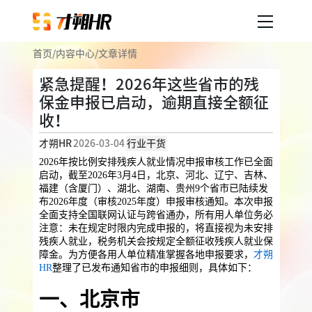
首页
/
内容中心
/
文章详情
产品服务
紧急提醒！2026年这些省市的残
保金申报已启动，逾期直接全额征
企业人事外包
服务案例
收！
企业社保
薪税服务
劳务派遣
才朔HR
2026-03-04
行业干货
内容中心
用工外包
2026年按比例安排残疾人就业情况申报审核工作已全面
启动，截至2026年3月4日，北京、河北、辽宁、吉林、
福建（含厦门）、湖北、湖南、贵州9个省市已陆续发
业务外包
岗位外包
灵活用工
布2026年度（审核2025年度）申报审核通知。本次申报
关于才朔
全面支持全国联网认证与跨省通办，所有用人单位务必
员工福利
注意：未在规定时限内完成申报的，将直接视为未安排
残疾人就业，税务机关会按规定全额征收残疾人就业保
公司介绍
员工体验
员工商保
员工关怀
员工培训
障金。为方便各用人单位精准掌握各地申报要求，
才朔
福利采购
HR
整理了已发布通知省市的申报细则，具体如下：
联系我们
法务咨询
一、北京市
加入我们