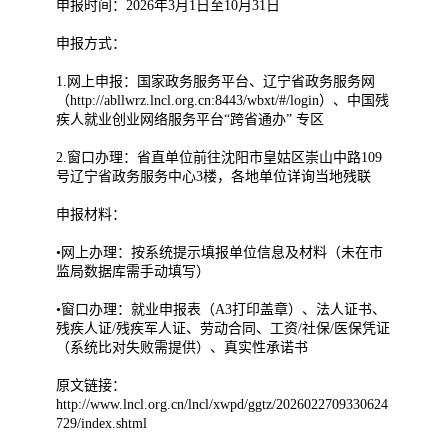
申报时间：2026年3月1日至10月31日
申报方式：
1.网上申报：国家政务服务平台、辽宁省政务服务网
（http://abllwrz.lncl.org.cn:8443/wbxt/#/login）、中国残
疾人就业创业网络服务平台“跨省通办” 专区
2.窗口办理：省直单位前往沈阳市皇姑区崇山中路109
号辽宁省政务服务中心3楼，各地单位详询当地残联
申报材料：
•网上办理：按系统提示填报单位信息及材料（未在市
监局数据库需手动填写）
•窗口办理：就业申报表（A3打印盖章）、法人证书、
残疾人证/残疾军人证、劳动合同、工资/社保/医保凭证
（系统比对失败需提供）、真实性承诺书
原文链接：
http://www.lncl.org.cn/lncl/xwpd/ggtz/2026022709330624
729/index.shtml