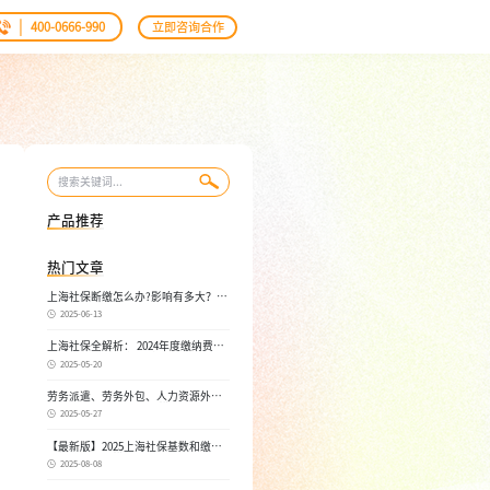
|
400-0666-990
立即咨询合作
产品推荐
热门文章
上海社保断缴怎么办?影响有多大？自
己如何续缴社保呢
2025-06-13
上海社保全解析： 2024年度缴纳费
用，不同人群，全面对比！
2025-05-20
劳务派遣、劳务外包、人力资源外
包：三者区别， 一文读懂
2025-05-27
【最新版】2025上海社保基数和缴费
比例，一文读懂是怎么算的
2025-08-08