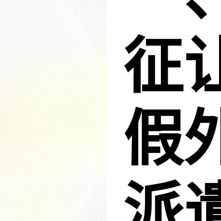
征
假
派