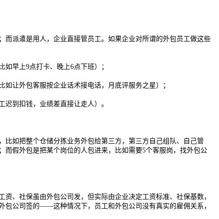
；而派遣是用人，企业直接管员工。如果企业对所谓的外包员工做这些
比如早上9点打卡、晚上6点下班）；
比如让外包客服按企业话术接电话，月底评服务之星）；
工迟到扣钱，业绩差直接让走人）。
，比如把整个仓储分拣业务外包给第三方，第三方自己组队、自己管
；而假外包是把某个岗位的人包进来，比如需要5个客服岗，找外包公
工资、社保虽由外包公司发，但实际由企业决定工资标准、社保基数，
外包公司签的——这种情况下，员工和外包公司没有真实的雇佣关系，