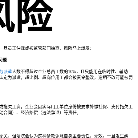
风险
一旦员工仲裁或被监管部门抽查，风险马上爆发：
问题
务派遣
人数不得超过企业总员工数的10%，且只能用在临时性、辅助
认定为派遣，超比例、超岗位用工都会被责令整改，逾期不改可能被罚
或拖欠工资，企业会因实际用工单位身份被要求补缴社保、支付拖欠工
动合同）、经济赔偿（违法辞退）等责任。
无关，但法院会认为这种条款免除自身主要责任，无效。一旦发生纠