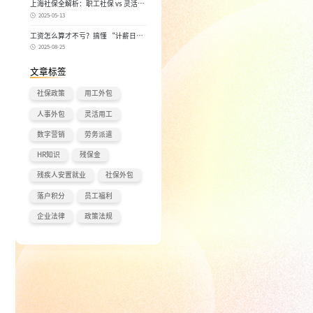
上海社保全解析：职工社保 vs 灵活就
业社保，区别在哪？一次讲清楚！
2025-05-13
工资怎么算才不亏？搞懂 “计薪日”
和 “实际工作日”，少扣钱多拿钱！
2025-08-25
文章标签
社保政策
用工外包
人事外包
灵活用工
数字营销
劳务派遣
HR知识
残保金
残疾人安置就业
社保外包
落户积分
员工福利
企业法律
政策法规