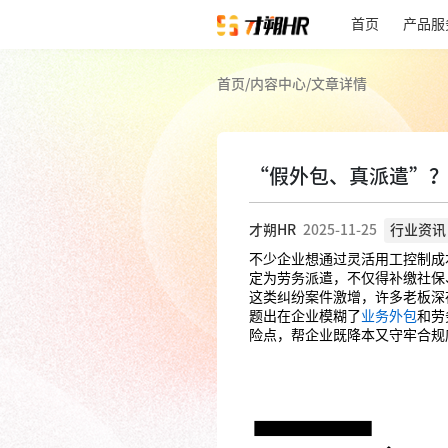
首页
产品服
首页
/
内容中心
/
文章详情
“假外包、真派遣”
才朔HR
2025-11-25
行业资讯
不少企业想通过灵活用工控制成
定为劳务派遣，不仅得补缴社保
这类纠纷案件激增，许多老板深
题出在企业模糊了
业务外包
和劳
险点，帮企业既降本又守牢合规
一