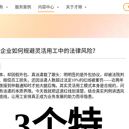
务
服务案例
内容中心
关于才朔
？企业如何规避灵活用工中的法律风险？
本，却因假外包、真派遣栽了跟头：明明签的是外包协议，却被法院判
、赔偿员工损失，还因派遣人数超过法定10%的红线被重罚——近两年
夜接到仲裁通知时才拍大腿后悔。其实灵活用工模式本身是合规的，问
务派遣的本质界限。今天我就把这道红线划清楚，结合真实判例讲透风
底线，让用工安排真正成为业务发展的助力而非隐患。
、3个特