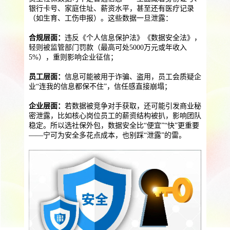
提供一站式员工法务咨询
银行卡号、家庭住址、薪资水平，甚至还有医疗记录
（如生育、工伤申报）。这些数据一旦泄露：
服务优势
企业助残残保业务
合规层面：
违反《个人信息保护法》《数据安全法》，
智能工具
企业公益助残
残保金规划
轻则被监管部门罚款（最高可处5000万元或年收入
5%），重则影响企业征信；
个人社保保障业务
员工层面：
信息可能被用于诈骗、盗用，员工会质疑企
社保公积金缴纳
上海落户规划
海积分办理
业“连我的信息都保不住”，信任感直接崩塌；
数组营销创新业务
企业层面：
若数据被竞争对手获取，还可能引发商业秘
密泄露，比如核心岗位员工的薪资结构被扒，影响团队
稳定。所以选社保外包，数据安全比“便宜”“快”更重要
营销立减金
扫码营销红包
城市优惠券
——宁可为安全多花点成本，也别踩“泄露”的雷。