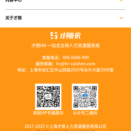
个人社保服务
公司新闻
岗位外包
关于才朔
行业干货
残保金规划
公司介绍
行业资讯
数字营销服务
联系我们
资料库
才朔HR 一站式合规人力资源服务商
加入我们
服务优势
客服电话：
400-0666-990
服务邮箱：
hr@hr-caishen.com
智能工具
地址：上海市徐汇区中山西路2025号永升大厦2009室
添加VIP专属顾问
公众号二维码
2017-2025 ©上海才誉人力资源服务有限公司