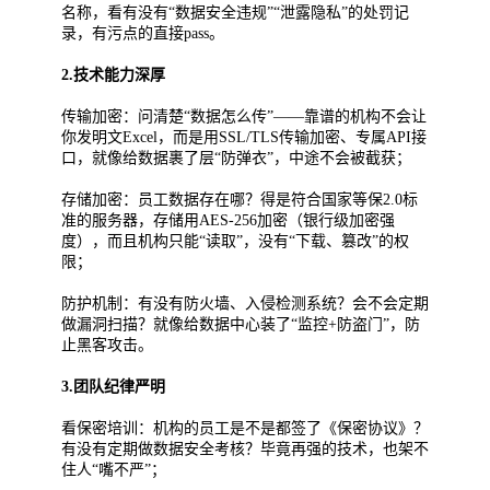
名称，看有没有“数据安全违规”“泄露隐私”的处罚记
录，有污点的直接pass。
2.技术能力深厚
传输加密：问清楚“数据怎么传”——靠谱的机构不会让
你发明文Excel，而是用SSL/TLS传输加密、专属API接
口，就像给数据裹了层“防弹衣”，中途不会被截获；
存储加密：员工数据存在哪？得是符合国家等保2.0标
准的服务器，存储用AES-256加密（银行级加密强
度），而且机构只能“读取”，没有“下载、篡改”的权
限；
防护机制：有没有防火墙、入侵检测系统？会不会定期
做漏洞扫描？就像给数据中心装了“监控+防盗门”，防
止黑客攻击。
3.团队纪律严明
看保密培训：机构的员工是不是都签了《保密协议》？
有没有定期做数据安全考核？毕竟再强的技术，也架不
住人“嘴不严”；