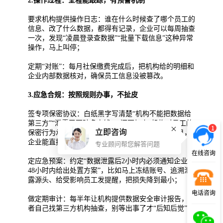
2.操作过程：全程能跟踪，有预警机制
要求机构提供操作日志：谁在什么时候查了哪个员工的
信息、改了什么数据，都得有记录，企业可以每周抽查
一次，发现“凌晨登录查数据”“批量下载信息”这种异常
操作，马上叫停；
定期“对账”：每月社保缴费完成后，把机构给的明细和
企业内部数据核对，确保员工信息没被篡改。
3.应急合规：按照规则办事，不扯皮
签专项保密协议：白纸黑字写清楚“机构不能把数据给
第三方”“泄露了要赔多少钱”，还要加上“机构对员工的
1
立即咨询
保密行为承担连带责任”——万一机构员工泄露信息，
企业能直接追责；
专业顾问帮您解答问题
在线咨询
定应急预案：约定“数据泄露后2小时内必须通知企业，
48小时内给出处置方案”，比如马上冻结账号、追溯泄
露源头、给受影响员工发提醒，把损失降到最小；
电话咨询
做定期审计：每半年让机构提供数据安全审计报告，或
者自己找第三方机构抽查，别等出事了才“后知后觉”。