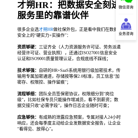
才朔HR：把数据安全刻进
微信咨询
服务里的靠谱伙伴
很多企业选
才朔HR
做社保外包，正是看中我们在数据
业务咨询
安全上的“硬实力+实操作”：
资质够硬：
三证齐全（人力资源服务许可证、劳务派遣
经营许可证、营业执照），还通过ISO27001信息安全
认证和ISO9001质量管理认证，合规底线不踩线；
技术够强：
自研的HR+SaaS系统用银行级加密技术，传
输用专属加密通道，存储按等保2.0标准，员工信息“加
密存、权限控、操作留痕”；
流程够细：
团队全员签保密协议，权限细分到“岗位
级”，比如社保专员只能操作增减员，看不到薪资；数
据交接只收“必需字段”，操作日志企业随时可查；
应急够快：
有成熟的泄露应急预案，专属对接人24小时
响应，还会每季度主动给企业发数据安全报告，让企业
“看得见、放得心”。