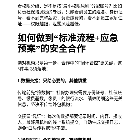
看权限分级：是不是按“最小权限原则”分配账号？比如
负责社保增减员的专员，只能看到员工的姓名、身份证
号，看不到完整薪资；负责缴费的，看不到员工家庭住
址——权限越细，泄露风险越低。
如何做到“标准流程+应急
预案”的安全合作
选对机构只是第一步，合作中的“闭环管控”更关键，这
3件事必须落地：
1.数据交接：只给必要的，其他慎重
传输前先“筛数据”：社保办理只需要身份证号、社保账
号、缴费基数，像员工的银行流水、绩效明细这些无关
信息，坚决不传给外包机构；
交接留“凭证”：每次传数据都要记录时间、内容、接收
人，最好用机构的线上系统提交，自动生成交接日志，
避免“口头传数据”说不清。