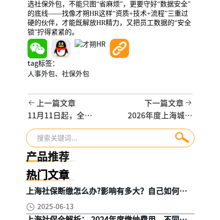
选社保外包，不能只图“省麻烦”，更要守好“数据安全”
的底线——找像才朔HR这样“资质+技术+流程”三重过
硬的伙伴，才能既解放HR精力，又把员工数据的“安全
锁”拧得紧紧的。
tag标签：
人事外包、
社保外包
上一篇文章
下一篇文章
11月11日起，全国
2026年度上海城乡
各地社保补贴继续
居民医保开始缴纳
扩大，还能由员工
了,12月25日截止
本人自己申请
(附缴纳流程)
产品推荐
热门文章
上海社保断缴怎么办?影响有多大？自己如何续
缴社保呢
2025-06-13
上海社保全解析： 2024年度缴纳费用，不同人