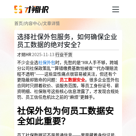
首页
/
内容中心
/
文章详情
产品服务
选择社保外包服务，如何确保企业
员工数据的绝对安全？
企业人事外包
服务案例
才朔HR
2025-11-13
行业干货
企业社保
薪税服务
劳务派遣
不少企业选
社保外包
时，先愁的是“HR人手不够，跨城
内容中心
分公司社保政策乱”“算错缴费基数怕被查”“代办理赔流
用工外包
程不透明”——这些显性痛点很容易被关注，但还有个
更隐蔽却致命的问题：
员工数据安全
。很多企业签外包
业务外包
岗位外包
灵活用工
合同时只顾着砍价、谈服务范围，等员工身份证号、薪
关于才朔
资明细、社保账号这些核心信息泄露了，才发现合规处
员工福利
罚、员工信任危机比之前的“麻烦”更棘手。
公司介绍
员工体验
员工商保
员工关怀
员工培训
社保外包为何员工数据安
福利采购
全如此重要？
联系我们
法务咨询
加入我们
员工社保数据可不是普通信息——里面藏着身份证号、