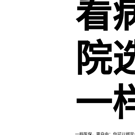
看
院
一
一档医保，更自由：你可以绑定