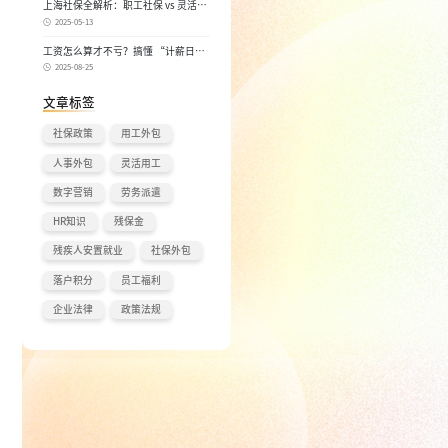
上海社保全解析：职工社保 vs 灵活就
业社保，区别在哪？一次讲清楚！
2025-05-13
工资怎么算才不亏？搞懂 “计薪日”
和 “实际工作日”，少扣钱多拿钱！
2025-08-25
文章标签
社保政策
用工外包
人事外包
灵活用工
数字营销
劳务派遣
HR知识
残保金
残疾人安置就业
社保外包
落户积分
员工福利
企业法律
政策法规