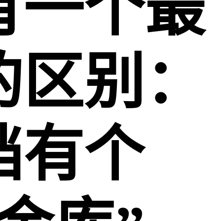
有一个最
的区别：
档有个