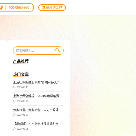
|
400-0666-990
立即咨询合作
产品推荐
热门文章
上海社保断缴怎么办?影响有多大？自
己如何续缴社保呢
2025-06-13
上海社保全解析： 2024年度缴纳费
用，不同人群，全面对比！
2025-05-20
劳务派遣、劳务外包、人力资源外
包：三者区别， 一文读懂
2025-05-27
【最新版】2025上海社保基数和缴费
比例，一文读懂是怎么算的
2025-08-08