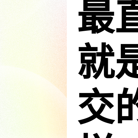
最
就
交