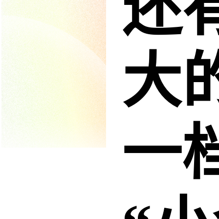
还
大
一