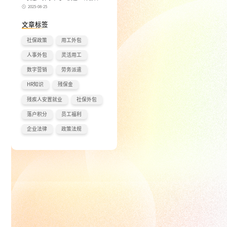
和 “实际工作日”，少扣钱多拿钱！
2025-08-25
文章标签
社保政策
用工外包
人事外包
灵活用工
数字营销
劳务派遣
HR知识
残保金
残疾人安置就业
社保外包
落户积分
员工福利
企业法律
政策法规