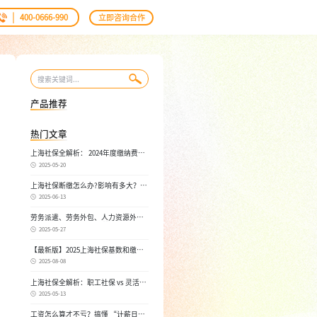
|
400-0666-990
立即咨询合作
产品推荐
热门文章
上海社保全解析： 2024年度缴纳费
用，不同人群，全面对比！
2025-05-20
上海社保断缴怎么办?影响有多大？自
己如何续缴社保呢
2025-06-13
劳务派遣、劳务外包、人力资源外
包：三者区别， 一文读懂
2025-05-27
【最新版】2025上海社保基数和缴费
比例，一文读懂是怎么算的
2025-08-08
上海社保全解析：职工社保 vs 灵活就
业社保，区别在哪？一次讲清楚！
2025-05-13
工资怎么算才不亏？搞懂 “计薪日”