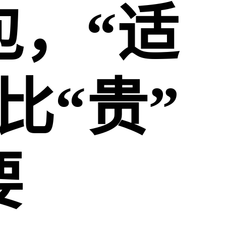
包，“适
比“贵”
要