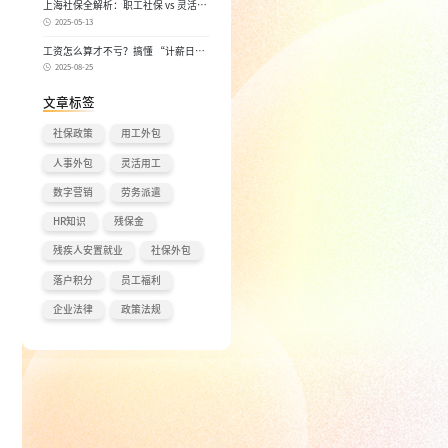
上海社保全解析：职工社保 vs 灵活就
业社保，区别在哪？一次讲清楚！
2025-05-13
工资怎么算才不亏？搞懂 “计薪日”
和 “实际工作日”，少扣钱多拿钱！
2025-08-25
文章标签
社保政策
用工外包
人事外包
灵活用工
数字营销
劳务派遣
HR知识
残保金
残疾人安置就业
社保外包
落户积分
员工福利
企业法律
政策法规