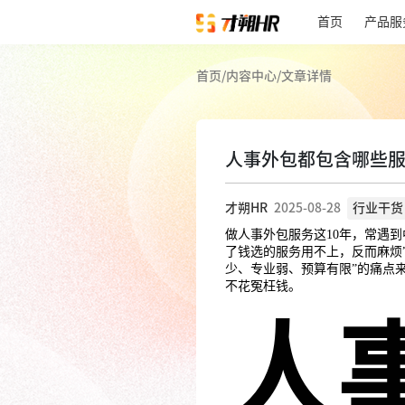
首页
产品服
首页
/
内容中心
/
文章详情
人事外包都包含哪些
才朔HR
2025-08-28
行业干货
做人事外包服务这10年，常遇到
了钱选的服务用不上，反而麻烦
少、专业弱、预算有限”的痛点
不花冤枉钱。
人