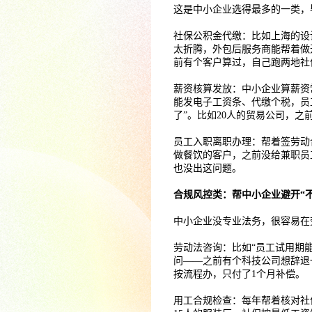
这是中小企业选得最多的一类，
社保公积金代缴：比如上海的设
太折腾，外包后服务商能帮着做
前有个客户算过，自己跑两地社
薪资核算发放：中小企业算薪资
能发电子工资条、代缴个税，员
了”。比如20人的贸易公司，之
员工入职离职办理：帮着签劳动
做餐饮的客户，之前没给兼职员
也没出这问题。
合规风控类：帮中小企业避开“
中小企业没专业法务，很容易在
劳动法咨询：比如“员工试用期
问——之前有个科技公司想辞退
按流程办，只付了1个月补偿。
用工合规检查：每年帮着核对社