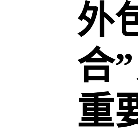
外
合”
重