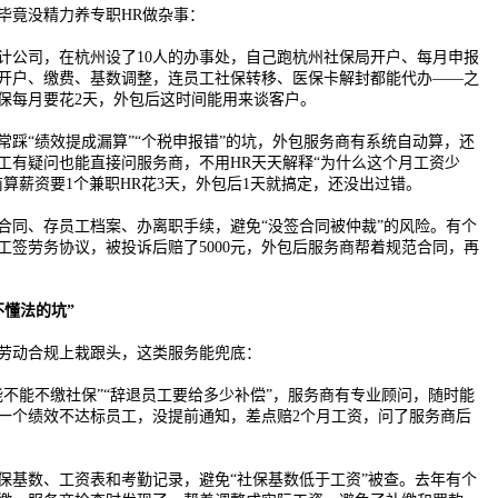
毕竟没精力养专职HR做杂事：
计公司，在杭州设了10人的办事处，自己跑杭州社保局开户、每月申报
开户、缴费、基数调整，连员工社保转移、医保卡解封都能代办——之
保每月要花2天，外包后这时间能用来谈客户。
常踩“绩效提成漏算”“个税申报错”的坑，外包服务商有系统自动算，还
工有疑问也能直接问服务商，不用HR天天解释“为什么这个月工资少
前算薪资要1个兼职HR花3天，外包后1天就搞定，还没出过错。
合同、存员工档案、办离职手续，避免“没签合同被仲裁”的风险。有个
工签劳务协议，被投诉后赔了5000元，外包后服务商帮着规范合同，再
不懂法的坑”
劳动合规上栽跟头，这类服务能兜底：
能不能不缴社保”“辞退员工要给多少补偿”，服务商有专业顾问，随时能
一个绩效不达标员工，没提前通知，差点赔2个月工资，问了服务商后
保基数、工资表和考勤记录，避免“社保基数低于工资”被查。去年有个