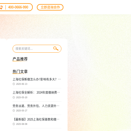
|
400-0666-990
立即咨询合作
产品推荐
热门文章
上海社保断缴怎么办?影响有多大？自
己如何续缴社保呢
2025-06-13
上海社保全解析： 2024年度缴纳费
用，不同人群，全面对比！
2025-05-20
劳务派遣、劳务外包、人力资源外
包：三者区别， 一文读懂
2025-05-27
【最新版】2025上海社保基数和缴费
比例，一文读懂是怎么算的
2025-08-08