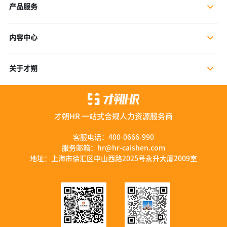
产品服务
企业社保服务
内容中心
个人社保服务
公司新闻
岗位外包
关于才朔
行业干货
残保金规划
公司介绍
行业资讯
数字营销服务
联系我们
资料库
才朔HR 一站式合规人力资源服务商
加入我们
服务优势
客服电话：
400-0666-990
服务邮箱：
hr@hr-caishen.com
智能工具
地址：上海市徐汇区中山西路2025号永升大厦2009室