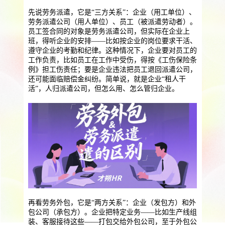
提供一站式员工法务咨询
先说劳务派遣，它是“三方关系”：企业（用工单位）、
服务优势
劳务派遣公司（用人单位）、员工（被派遣劳动者）。
企业助残残保业务
员工签合同的对象是劳务派遣公司，但实际在企业上
班，得听企业的安排——比如按企业的岗位要求干活、
智能工具
企业公益助残
残保金规划
遵守企业的考勤和纪律。这种情况下，企业要对员工的
工作负责，比如员工在工作中受伤，得按《工伤保险条
个人社保保障业务
例》担工伤责任；要是企业违法把员工退回派遣公司，
还可能面临赔偿金纠纷。简单说，就是企业“租人干
社保公积金缴纳
上海落户规划
海积分办理
活”，人归派遣公司，但怎么用、怎么管归企业。
数组营销创新业务
营销立减金
扫码营销红包
城市优惠券
再看劳务外包，它是“两方关系”：企业（发包方）和外
包公司（承包方）。企业把特定业务——比如生产线组
装、客服接待这些——打包交给外包公司，至于外包公