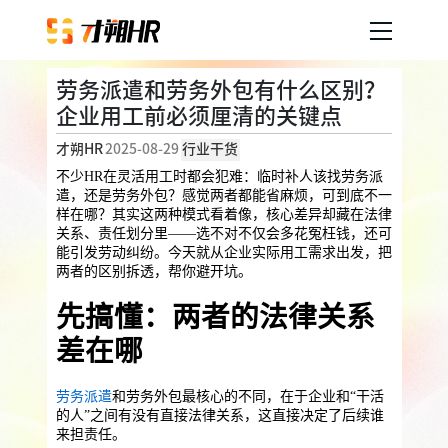
劳务派遣和劳务外包有什么区别？
产品服务
企业用工前必须厘清的关键点
才朔HR
2025-08-29
行业干货
企业人事外包
服务案例
不少HR在灵活用工时都会犯难：临时补人该找劳务派
遣，还是劳务外包？感觉两者都能省麻烦，可到底不一
企业社保
薪税服务
劳务派遣
样在哪？其实这两种模式看着像，核心差异却藏在法律
内容中心
用工外包
关系、责任划分里——选不对不仅会多花冤枉钱，还可
能引发劳动纠纷。今天就从企业实际用工需求出发，把
两者的区别拆透，帮你避开坑。
业务外包
岗位外包
灵活用工
关于才朔
先搞懂：两者的法律关系
员工福利
差在哪
公司介绍
员工体验
员工商保
员工关怀
员工培训
福利采购
劳务派遣
和劳务外包最核心的不同，在于企业和“干活
联系我们
的人”之间有没有直接法律关系，这直接决定了后续谁
法务咨询
来担责任。
加入我们