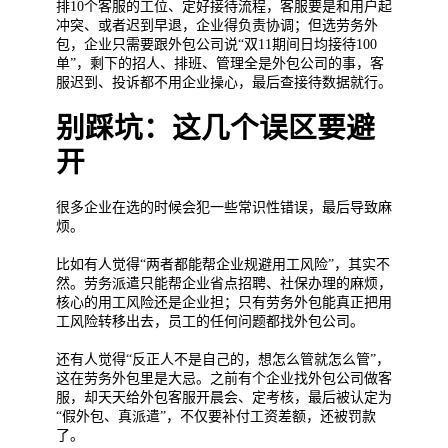
排10个客服的工位、定好接待流程，客服要是和用户起
冲突、或者迟到早退，企业得负责协调；但选劳务外
包，企业只需要跟外包公司说“双11期间日均接待100
单”，剩下的招人、排班、管理全是外包公司的事，客
服迟到、投诉都不用企业操心，最后查接待数据就行。
别踩坑：这几个误区要避
开
很多企业在选的时候会犯一些常识性错误，最后导致麻
烦。
比如有人觉得“两者都能帮企业规避用工风险”，其实不
然。劳务派遣只能帮企业省点招聘、社保办理的麻烦，
核心的用工风险还是企业担；只有劳务外包能真正把用
工风险转移出去，员工的任何问题都找外包公司。
还有人觉得“反正人不是自己的，想怎么管就怎么管”，
这在劳务外包里是大忌。之前有个企业找外包公司做客
服，却天天给外包客服开晨会、定考核，最后被认定为
“假外包、真派遣”，不仅要补付工资差额，还被罚款
了。