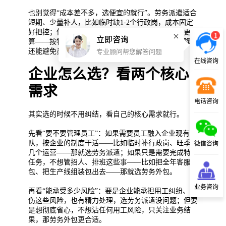
也别觉得“成本差不多，选便宜的就行”。劳务派遣适合
短期、少量补人，比如临时缺1-2个行政岗，成本固定
好把控；但要是长期需要10个物流员，选劳务外包更划
1
立即咨询
算——按物流单量付费，业务淡的时候成本也跟着降，
还能避免员工流动带来的麻烦。
专业顾问帮您解答问题
在线咨询
企业怎么选？看两个核心
需求
电话咨询
其实选的时候不用纠结，看自己的核心需求就行。
先看“要不要管理员工”：如果需要员工融入企业现有团
队，按企业的制度干活——比如临时补行政岗、旺季补
微信咨询
几个运营——那就选劳务派遣；如果只是需要完成特定
任务，不想管招人、排班这些事——比如把全年客服外
包、把生产线组装包出去——那就选劳务外包。
业务咨询
再看“能承受多少风险”：要是企业能承担用工纠纷、工
伤这些风险，也有精力处理，选劳务派遣没问题；但要
是想彻底省心，不想沾任何用工风险，只关注业务结
果，那劳务外包更合适。