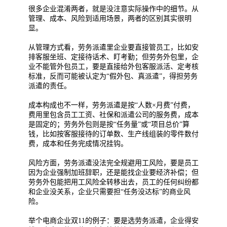
很多企业混淆两者，就是没注意实际操作中的细节。从
管理、成本、风险到适用场景，两者的区别其实很明
显。
从管理方式看，劳务派遣里企业要直接管员工，比如安
排客服坐班、定接待话术、盯考勤；但劳务外包里，企
业不能管外包员工，要是直接给外包客服派活、定考核
标准，反而可能被认定为“假外包、真派遣”，得担劳务
派遣的责任。
成本构成也不一样，劳务派遣是按“人数×月费”付费，
费用里包含员工工资、社保和派遣公司的服务费，成本
是固定的；劳务外包则是按“任务量”或“项目总价”算
钱，比如按客服接待的订单数、生产线组装的零件数付
费，成本和任务完成情况挂钩。
风险方面，劳务派遣没法完全规避用工风险，要是员工
因为企业强制加班辞职，还是能找企业要经济补偿；但
劳务外包能把用工风险全转移出去，员工的任何纠纷都
和企业没关系，企业只需要担“任务没达标”的商业风
险。
举个电商企业双11的例子：要是选劳务派遣，企业得安