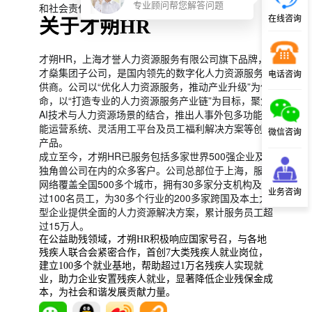
专业顾问帮您解答问题
和社会责任担当的品牌更易获得市场青睐。
在线咨询
关于才朔HR
才朔HR，上海才誉人力资源服务有限公司旗下品牌，
才燊集团子公司，是国内领先的数字化人力资源服务提
电话咨询
供商。公司以“优化人力资源服务，推动产业升级”为使
命，以“打造专业的人力资源服务产业链”为目标，聚焦
AI技术与人力资源场景的结合，推出人事外包多功能智
能运营系统、灵活用工平台及员工福利解决方案等创新
微信咨询
产品。
成立至今，才朔HR已服务包括多家世界500强企业及
独角兽公司在内的众多客户。公司总部位于上海，服务
网络覆盖全国500多个城市，拥有30多家分支机构及超
业务咨询
过100名员工，为30多个行业的200多家跨国及本土大
型企业提供全面的人力资源解决方案，累计服务员工超
过15万人。
在公益助残领域，才朔HR积极响应国家号召，与各地
残疾人联合会紧密合作，首创7大类残疾人就业岗位，
建立100多个就业基地，帮助超过1万名残疾人实现就
业，助力企业安置残疾人就业，显著降低企业残保金成
本，为社会和谐发展贡献力量。