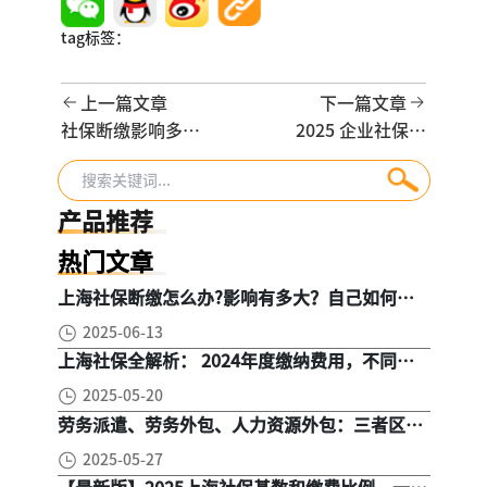
tag标签：
上一篇文章
下一篇文章
社保断缴影响多
2025 企业社保缴
大？医保失效、购
纳流程：4 步开户
房资格清零，3 大
+ 基数核定 + 增员
后果 + 2 招补救攻
技巧，HR 避坑指
产品推荐
略
南
热门文章
上海社保断缴怎么办?影响有多大？自己如何续
缴社保呢
2025-06-13
上海社保全解析： 2024年度缴纳费用，不同人
群，全面对比！
2025-05-20
劳务派遣、劳务外包、人力资源外包：三者区
别， 一文读懂
2025-05-27