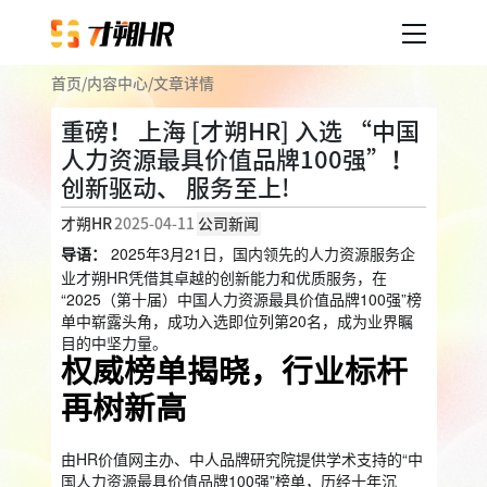
首页
/
内容中心
/
文章详情
产品服务
重磅！ 上海 [才朔HR] 入选 “中国
人力资源最具价值品牌100强”！
企业人事外包
服务案例
创新驱动、 服务至上!
企业社保
薪税服务
劳务派遣
才朔HR
2025-04-11
公司新闻
内容中心
 2025年3月21日，国内领先的人力资源服务企
用工外包
导语：
业才朔HR凭借其卓越的创新能力和优质服务，在
“2025（第十届）中国人力资源最具价值品牌100强”榜
业务外包
岗位外包
灵活用工
关于才朔
单中崭露头角，成功入选即位列第20名，成为业界瞩
员工福利
目的中坚力量。
权威榜单揭晓，行业标杆
公司介绍
员工体验
员工商保
员工关怀
员工培训
再树新高
福利采购
联系我们
法务咨询
由HR价值网主办、中人品牌研究院提供学术支持的“中
国人力资源最具价值品牌100强”榜单，历经十年沉
加入我们