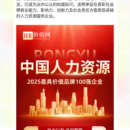
淀，已成为业内公认的权威标尺。该榜单旨在表彰在品
提供一站式员工法务咨询
牌商业能力、影响力、创新力及社会责任方面表现卓越
服务优势
企业助残残保业务
的人力资源服务企业。
智能工具
企业公益助残
残保金规划
个人社保保障业务
社保公积金缴纳
上海落户规划
海积分办理
数组营销创新业务
营销立减金
扫码营销红包
城市优惠券