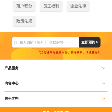
落户积分
员工福利
企业法律
政策法规
|
立即预约 >
选择服务项目
*10分钟内专业顾问将于取得联系，请注意接听
产品服务
企业社保服务
内容中心
个人社保服务
公司新闻
岗位外包
关于才朔
行业干货
残保金规划
公司介绍
行业资讯
数字营销服务