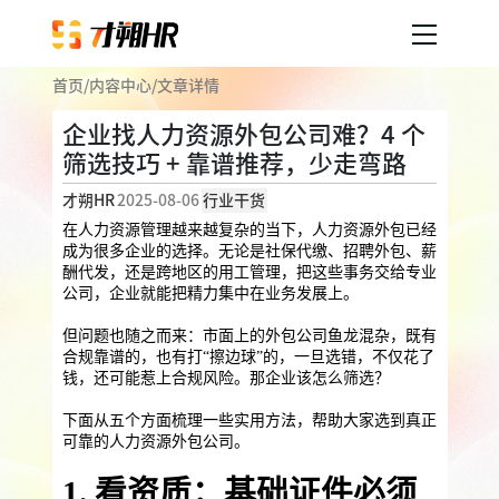
首页
/
内容中心
/
文章详情
产品服务
企业找人力资源外包公司难？4 个
筛选技巧 + 靠谱推荐，少走弯路
企业人事外包
服务案例
才朔HR
2025-08-06
行业干货
企业社保
薪税服务
劳务派遣
在人力资源管理越来越复杂的当下，人力资源外包已经
内容中心
成为很多企业的选择。无论是社保代缴、招聘外包、薪
用工外包
酬代发，还是跨地区的用工管理，把这些事务交给专业
公司，企业就能把精力集中在业务发展上。
业务外包
岗位外包
灵活用工
关于才朔
但问题也随之而来：市面上的外包公司鱼龙混杂，既有
员工福利
合规靠谱的，也有打“擦边球”的，一旦选错，不仅花了
钱，还可能惹上合规风险。那企业该怎么筛选？
公司介绍
员工体验
员工商保
员工关怀
员工培训
下面从五个方面梳理一些实用方法，帮助大家选到真正
福利采购
联系我们
可靠的人力资源外包公司。
法务咨询
1. 看资质：基础证件必须
加入我们