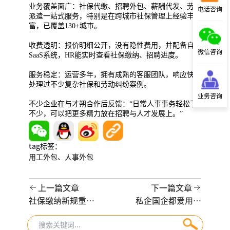
业务覆盖面广：社保代缴、招聘外包、薪酬代发、劳务
电话咨询
派遣一站式服务，特别是在跨城市社保管理上经验丰
富，已覆盖130+城市。
收费透明：报价明细公开，没有隐性费用，并配备自研
微信咨询
SaaS系统，HR能实时查看社保缴纳、招聘进度。
服务稳定：运营多年，拥有成熟的客服团队，响应快，
处理过不少复杂社保和劳动纠纷案例。
业务咨询
不少企业在与才朔合作后反馈：“日常人事事务轻松了
不少，可以把更多精力放在招聘与人才发展上。”
tag标签：
用工外包、
人事外包
上一篇文章
下一篇文章
社保缴纳新规重
私企国企都爱用的
磅！最高法 “司法
劳务外包，到底好
解释二” 明确：不
在哪？一篇讲清用