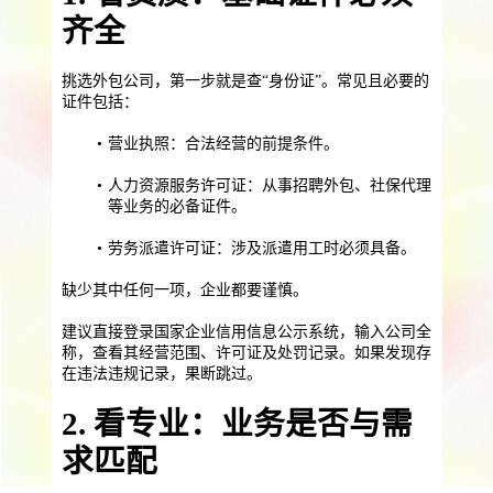
提供一站式员工法务咨询
齐全
服务优势
企业助残残保业务
挑选外包公司，第一步就是查“身份证”。常见且必要的
智能工具
企业公益助残
残保金规划
证件包括：
个人社保保障业务
营业执照：合法经营的前提条件。
社保公积金缴纳
上海落户规划
海积分办理
人力资源服务许可证：从事招聘外包、社保代理
等业务的必备证件。
数组营销创新业务
劳务派遣许可证：涉及派遣用工时必须具备。
营销立减金
扫码营销红包
城市优惠券
缺少其中任何一项，企业都要谨慎。
建议直接登录国家企业信用信息公示系统，输入公司全
称，查看其经营范围、许可证及处罚记录。如果发现存
在违法违规记录，果断跳过。
2. 看专业：业务是否与需
求匹配