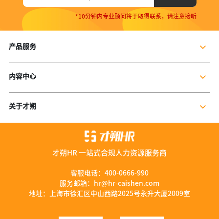
*10分钟内专业顾问将于取得联系，请注意接听
产品服务
企业社保服务
内容中心
个人社保服务
公司新闻
岗位外包
关于才朔
行业干货
残保金规划
公司介绍
行业资讯
数字营销服务
联系我们
资料库
才朔HR 一站式合规人力资源服务商
加入我们
服务优势
客服电话：
400-0666-990
服务邮箱：
hr@hr-caishen.com
智能工具
地址：上海市徐汇区中山西路2025号永升大厦2009室