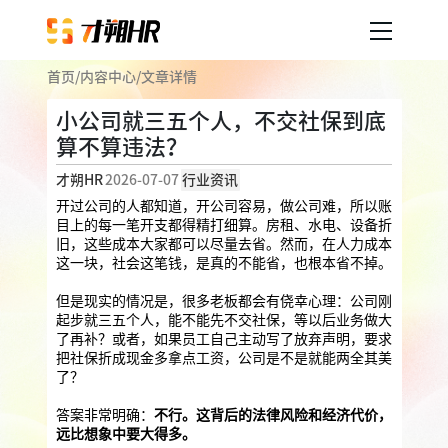
首页
/
内容中心
/
文章详情
产品服务
小公司就三五个人，不交社保到底
算不算违法？
企业人事外包
服务案例
才朔HR
2026-07-07
行业资讯
企业社保
薪税服务
劳务派遣
开过公司的人都知道，开公司容易，做公司难，所以账
内容中心
目上的每一笔开支都得精打细算。房租、水电、设备折
用工外包
旧，这些成本大家都可以尽量去省。然而，在人力成本
这一块，社会这笔钱，是真的不能省，也根本省不掉。
业务外包
岗位外包
灵活用工
关于才朔
但是现实的情况是，很多老板都会有侥幸心理：公司刚
员工福利
起步就三五个人，能不能先不交社保，等以后业务做大
了再补？或者，如果员工自己主动写了放弃声明，要求
公司介绍
员工体验
员工商保
员工关怀
员工培训
把社保折成现金多拿点工资，公司是不是就能两全其美
了？
福利采购
联系我们
答案非常明确：
不行。这背后的法律风险和经济代价，
法务咨询
远比想象中要大得多。
加入我们