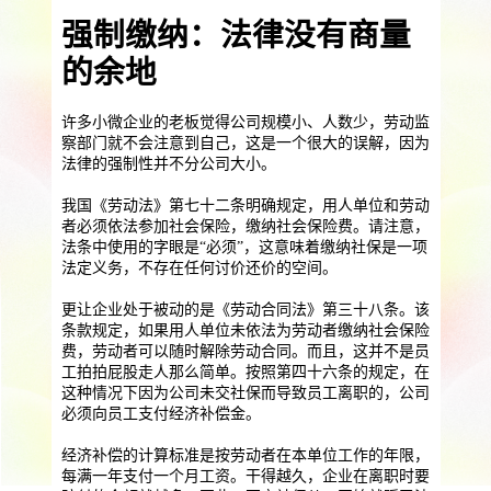
提供一站式员工法务咨询
强制缴纳：法律没有商量
服务优势
企业助残残保业务
的余地
智能工具
企业公益助残
残保金规划
许多小微企业的老板觉得公司规模小、人数少，劳动监
个人社保保障业务
察部门就不会注意到自己，这是一个很大的误解，因为
法律的强制性并不分公司大小。
社保公积金缴纳
上海落户规划
海积分办理
我国《劳动法》第七十二条明确规定，用人单位和劳动
数组营销创新业务
者必须依法参加社会保险，缴纳社会保险费。请注意，
法条中使用的字眼是“必须”，这意味着缴纳社保是一项
法定义务，不存在任何讨价还价的空间。
营销立减金
扫码营销红包
城市优惠券
更让企业处于被动的是《劳动合同法》第三十八条。该
条款规定，如果用人单位未依法为劳动者缴纳社会保险
费，劳动者可以随时解除劳动合同。而且，这并不是员
工拍拍屁股走人那么简单。按照第四十六条的规定，在
这种情况下因为公司未交社保而导致员工离职的，公司
必须向员工支付经济补偿金。
经济补偿的计算标准是按劳动者在本单位工作的年限，
每满一年支付一个月工资。干得越久，企业在离职时要