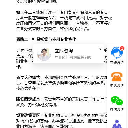
及后续的待遇报销申领。
如果在二三线城市雇一个专门负责社保和人事的专员，
月薪一般在5000元左右，一线城市成本则更高。对于极
度压缩固定开支的初创团队而言，单独养一个不直接产
生业务效益的人力岗位，性价比确实不高。
通路二：社保托管与外部专业协作
1
立即咨询
针对小微企业人力不足的痛点，目前市面上更普及的做
法是社保托管。企业可以将自己的社保账户或者人事基
专业顾问帮您解答问题
础业务，委托给合规的第三方人力资源公司来代为操
在线咨询
作。
通过这种模式，外部顾问会帮忙处理开户、月度增减
员、日常申报以及待遇协助申领等所有繁琐的事务。其
电话咨询
核心优势在于：
降低固定成本：
无需为不坐班的基础人事工作支付全职
薪资、办公场地及福利。
微信咨询
规避政策盲区：
专业机构天天与社保经办机构打交道，
对地方政策的变动、办事流程更加熟悉，能有效防止企
业因为漏报、错报而产生滞纳金。