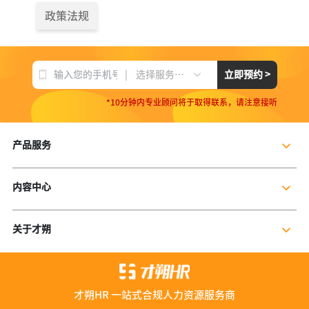
政策法规
|
立即预约 >
选择服务项目
*10分钟内专业顾问将于取得联系，请注意接听
产品服务
企业社保服务
内容中心
个人社保服务
公司新闻
岗位外包
关于才朔
行业干货
残保金规划
公司介绍
行业资讯
数字营销服务
联系我们
资料库
才朔HR 一站式合规人力资源服务商
加入我们