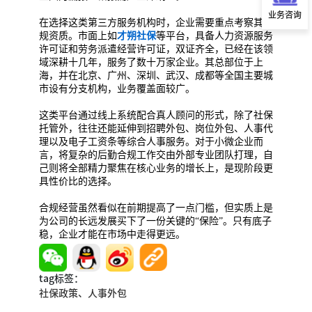
业务咨询
在选择这类第三方服务机构时，企业需要重点考察其合
规资质。市面上如
才朔社保
等平台，具备人力资源服务
许可证和劳务派遣经营许可证，双证齐全，已经在该领
域深耕十几年，服务了数十万家企业。其总部位于上
海，并在北京、广州、深圳、武汉、成都等全国主要城
市设有分支机构，业务覆盖面较广。
这类平台通过线上系统配合真人顾问的形式，除了社保
托管外，往往还能延伸到招聘外包、岗位外包、人事代
理以及电子工资条等综合人事服务。对于小微企业而
言，将复杂的后勤合规工作交由外部专业团队打理，自
己则将全部精力聚焦在核心业务的增长上，是现阶段更
具性价比的选择。
合规经营虽然看似在前期提高了一点门槛，但实质上是
为公司的长远发展买下了一份关键的“保险”。只有底子
稳，企业才能在市场中走得更远。
tag标签：
社保政策、
人事外包