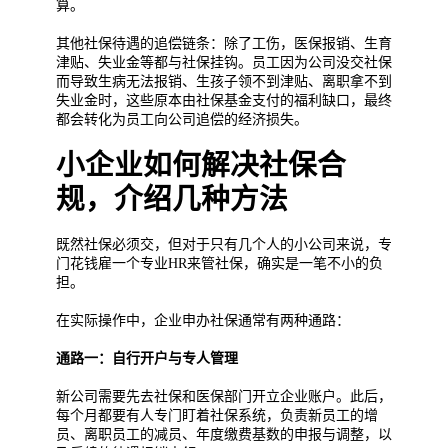
算。
其他社保待遇的追偿链条：除了工伤，医保报销、生育
津贴、失业金等都与社保挂钩。员工因为公司没交社保
而导致生病无法报销、生孩子领不到津贴、离职拿不到
失业金时，这些原本由社保基金支付的福利缺口，最终
都会转化为员工向公司追偿的经济损失。
小企业如何解决社保合
规，介绍几种方法
既然社保必须交，但对于只有几个人的小公司来说，专
门花钱雇一个专业HR来管社保，确实是一笔不小的负
担。
在实际操作中，企业申办社保通常有两种通路：
通路一：自行开户与专人管理
新公司需要先去社保和医保部门开立企业账户。此后，
每个月都要有人专门盯着社保系统，负责新员工的增
员、离职员工的减员、年度缴费基数的申报与调整，以