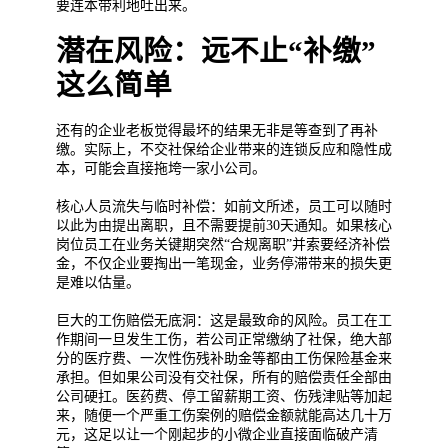
要连本带利地吐出来。
潜在风险：远不止“补缴”
这么简单
还有的企业老板觉得最坏的结果无非是等查到了再补
缴。实际上，不交社保给企业带来的连锁反应和隐性成
本，可能会直接拖垮一家小公司。
核心人员流失与临时补偿：如前文所述，员工可以随时
以此为由提出离职，且不需要提前30天通知。如果核心
岗位员工在业务关键期突然“合规离职”并索要经济补偿
金，不仅企业要掏出一笔现金，业务停滞带来的损失更
是难以估量。
巨大的工伤赔偿无底洞：这是最致命的风险。员工在工
作期间一旦发生工伤，若公司正常缴纳了社保，绝大部
分的医疗费、一次性伤残补助金等都由工伤保险基金来
承担。但如果公司没有交社保，所有的赔偿责任全部由
公司硬扛。医药费、停工留薪期工资、伤残津贴等加起
来，随便一个严重工伤案例的赔偿金额就能高达几十万
元，这足以让一个刚起步的小微企业直接面临破产清