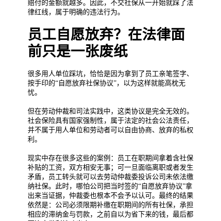
赔付的金额就越多。因此，不交社保从一开始就踩了法
律红线，属于明确的违法行为。
员工自愿放弃？在法律面
前只是一张废纸
很多用人单位踩坑，恰恰是因为拿到了员工亲笔签字、
按手印的“自愿放弃社保协议”，以为这样就能高枕无
忧。
但在劳动仲裁和司法实践中，这类协议是完全无效的。
社会保险具有国家强制性，属于法定的社会公法责任，
并不属于用人单位和劳动者可以自由协商、放弃的私权
利。
现实中存在很多这些的案例：员工在职期间拿着含社保
补贴的工资，双方相安无事；可一旦面临离职或者发生
矛盾，员工转头就可以去劳动仲裁委投诉公司未依法缴
纳社保。此时，哪怕公司把当时签的“自愿放弃协议”拿
出来当证据，仲裁委也根本不会予以认可。最终的结果
依然是：公司必须限期补缴在职期间的所有社保，承担
相应的滞纳金与罚款，之前自以为省下来的钱，最后都