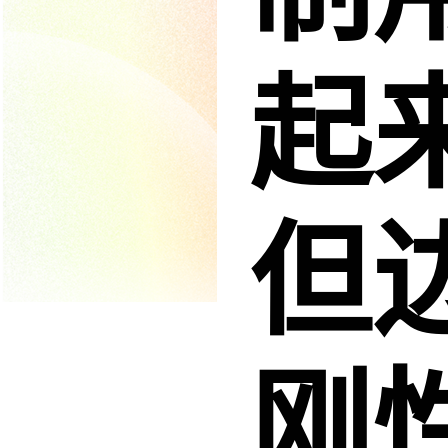
起
但
刚