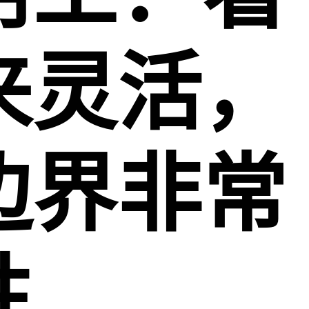
来灵活，
边界非常
性