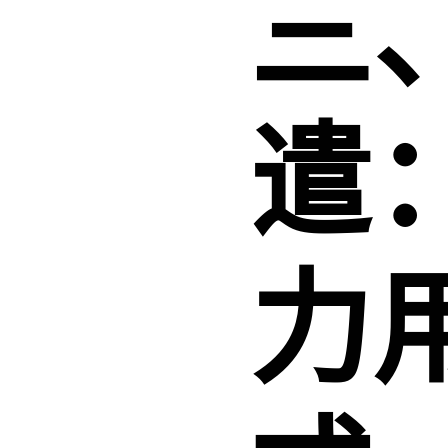
三
遣
力