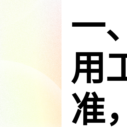
一
用
准