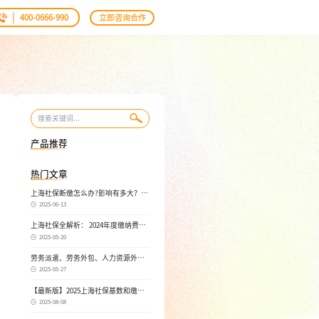
|
400-0666-990
立即咨询合作
产品推荐
热门文章
上海社保断缴怎么办?影响有多大？自
己如何续缴社保呢
2025-06-13
上海社保全解析： 2024年度缴纳费
用，不同人群，全面对比！
2025-05-20
劳务派遣、劳务外包、人力资源外
包：三者区别， 一文读懂
2025-05-27
【最新版】2025上海社保基数和缴费
比例，一文读懂是怎么算的
2025-08-08