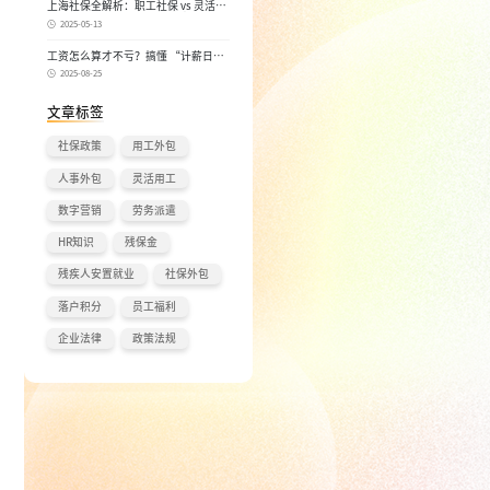
上海社保全解析：职工社保 vs 灵活就
业社保，区别在哪？一次讲清楚！
2025-05-13
工资怎么算才不亏？搞懂 “计薪日”
和 “实际工作日”，少扣钱多拿钱！
2025-08-25
文章标签
社保政策
用工外包
人事外包
灵活用工
数字营销
劳务派遣
HR知识
残保金
残疾人安置就业
社保外包
落户积分
员工福利
企业法律
政策法规