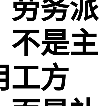
、劳务派
：不是主
用工方