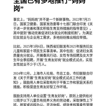
全国已有多地推行“妈妈
岗”
事实上，“妈妈岗”并不是一个新鲜事物。2022年7月25
日，国家卫健委、国家发改委等十七部门联合印发《关
于进一步完善和落实积极生育支持措施的指导意见》，
其中提到“推动完善促进妇女就业的制度机制”。为满足
妇女就业与企业用工需求，多地纷纷推出相应举措。
比如，2025年3月6日，陕西省妇联发布2025年服务妇女
儿童和家庭十项民生实事清单。其中包括：促进妇女高
质量充分就业。开展春风行动、女性专场招聘及女大学
生毕业季招聘，开展“生育友好岗”就业模式试点，实现
女性就业不少于1万人。
2024年12月，上海市人社局、市总工会、市妇联联合印
发《关于开展“生育友好岗”就业模式试点工作的通
知》，鼓励用人单位采取有利于平衡工作和家庭关系的
措施，积极营造生育友好型工作环境。
鼓励支持用人单位设置“生育友好岗”，原则上提供给对
12周岁以下儿童负有抚养义务的劳动者，采取弹性上下
班、居家或远程办公、灵活休假、绩效考核等柔性管理