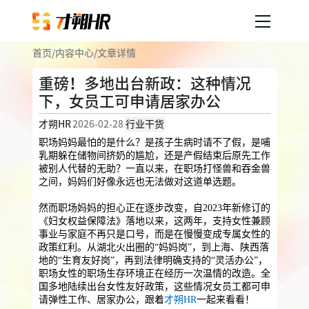
首页
/
内容中心
/
文章详情
产品服务
重磅！多地出台新政：这种情况
下，女员工可申请居家办公
企业人事外包
服务案例
才朔HR
2026-02-28
行业干货
企业社保
薪税服务
劳务派遣
职场妈妈最怕的是什么？是孩子生病时请不了假，是哺
内容中心
乳期躲在储物间挤奶的尴尬，还是产假结束后原先工作
用工外包
被别人代替的无助？一直以来，在职场打怪兽和吞金兽
之间，妈妈们好像永远也无法做对这道单选题。
业务外包
岗位外包
灵活用工
关于才朔
然而职场妈妈的担心正在逐步改变，自2023年新修订的
员工福利
《妇女权益保障法》落地以来，这两年，支持女性兼顾
事业与家庭不再只是口号，而是在慢慢变成专属女性的
公司介绍
员工体验
员工商保
员工关怀
员工培训
政策红利。从湖北火出圈的“妈妈岗”，到上海、陕西落
地的“生育友好岗”，再到法律明确支持的“灵活办公”，
福利采购
联系我们
职场女性的职场生存环境正在经历一次温情的改造。全
国多地陆续出台女性友好政策，这些情况女员工都可申
法务咨询
请弹性工作、居家办公，跟着
才朔HR
一起来看看！
加入我们