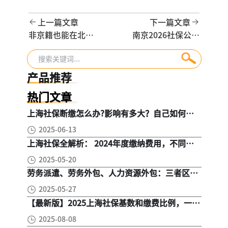
上一篇文章
下一篇文章
非京籍也能在北京
南京2026社保公积
领养老金？没户口
金标准公布！成本
想在京退休，这3
一算就明白
个硬指标缺一不
产品推荐
可！
热门文章
上海社保断缴怎么办?影响有多大？自己如何续
缴社保呢
2025-06-13
上海社保全解析： 2024年度缴纳费用，不同人
群，全面对比！
2025-05-20
劳务派遣、劳务外包、人力资源外包：三者区
别， 一文读懂
2025-05-27
【最新版】2025上海社保基数和缴费比例，一文
读懂是怎么算的
2025-08-08