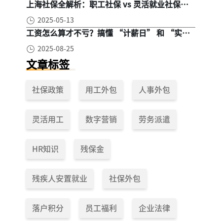
上海社保全解析：职工社保 vs 灵活就业社保，
区别在哪？一次讲清楚！
2025-05-13
工资怎么算才不亏？搞懂 “计薪日” 和 “实际
工作日”，少扣钱多拿钱！
2025-08-25
文章标签
社保政策
用工外包
人事外包
灵活用工
数字营销
劳务派遣
HR知识
残保金
残疾人安置就业
社保外包
落户积分
员工福利
企业法律