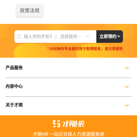
政策法规
|
立即预约 >
选择服务项目
*10分钟内专业顾问将于取得联系，请注意接听
产品服务
企业社保服务
内容中心
个人社保服务
公司新闻
岗位外包
关于才朔
行业干货
残保金规划
公司介绍
行业资讯
数字营销服务
联系我们
资料库
才朔HR 一站式合规人力资源服务商
加入我们