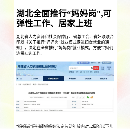
提供一站式员工法务咨询
湖北全面推行“妈妈岗",可
服务优势
企业助残残保业务
弹性工作、居家上班
智能工具
企业公益助残
残保金规划
个人社保保障业务
湖北省人力资源和社会保障厅、省总工会、省妇联联合
印发《关于推行“妈妈岗”就业模式促进妇女就业的通
知》，决定在全省推行“妈妈岗”就业模式，方便宝妈们
社保公积金缴纳
上海落户规划
海积分办理
边带娃边工作。
数组营销创新业务
营销立减金
扫码营销红包
城市优惠券
“妈妈岗”是指能够吸纳法定劳动年龄内对12周岁以下儿