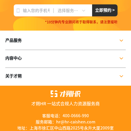
|
立即预约 >
选择服务项目
*10分钟内专业顾问将于取得联系，请注意接听
产品服务
企业社保服务
内容中心
个人社保服务
公司新闻
岗位外包
关于才朔
行业干货
残保金规划
公司介绍
行业资讯
数字营销服务
联系我们
资料库
才朔HR 一站式合规人力资源服务商
加入我们
服务优势
客服电话：
400-0666-990
服务邮箱：
hr@hr-caishen.com
智能工具
地址：上海市徐汇区中山西路2025号永升大厦2009室