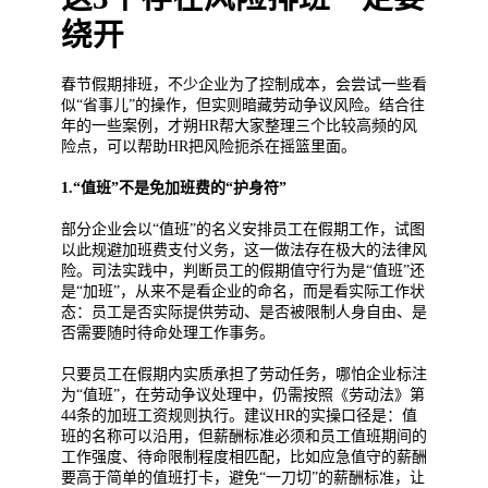
绕开
春节假期排班，不少企业为了控制成本，会尝试一些看
似“省事儿”的操作，但实则暗藏劳动争议风险。结合往
年的一些案例，才朔HR帮大家整理三个比较高频的风
险点，可以帮助HR把风险扼杀在摇篮里面。
1.“值班”不是免加班费的“护身符”
部分企业会以“值班”的名义安排员工在假期工作，试图
以此规避加班费支付义务，这一做法存在极大的法律风
险。司法实践中，判断员工的假期值守行为是“值班”还
是“加班”，从来不是看企业的命名，而是看实际工作状
态：员工是否实际提供劳动、是否被限制人身自由、是
否需要随时待命处理工作事务。
只要员工在假期内实质承担了劳动任务，哪怕企业标注
为“值班”，在劳动争议处理中，仍需按照《劳动法》第
44条的加班工资规则执行。建议HR的实操口径是：值
班的名称可以沿用，但薪酬标准必须和员工值班期间的
工作强度、待命限制程度相匹配，比如应急值守的薪酬
要高于简单的值班打卡，避免“一刀切”的薪酬标准，让