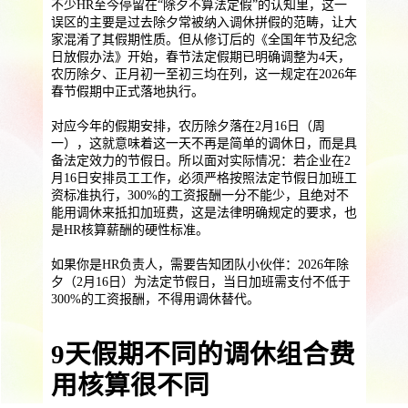
不少HR至今停留在“除夕不算法定假”的认知里，这一
提供一站式员工法务咨询
误区的主要是过去除夕常被纳入调休拼假的范畴，让大
服务优势
家混淆了其假期性质。但从修订后的《全国年节及纪念
企业助残残保业务
日放假办法》开始，春节法定假期已明确调整为4天，
农历除夕、正月初一至初三均在列，这一规定在2026年
智能工具
企业公益助残
残保金规划
春节假期中正式落地执行。
个人社保保障业务
对应今年的假期安排，农历除夕落在2月16日（周
一），这就意味着这一天不再是简单的调休日，而是具
社保公积金缴纳
上海落户规划
海积分办理
备法定效力的节假日。所以面对实际情况：若企业在2
月16日安排员工工作，必须严格按照法定节假日加班工
数组营销创新业务
资标准执行，300%的工资报酬一分不能少，且绝对不
能用调休来抵扣加班费，这是法律明确规定的要求，也
营销立减金
扫码营销红包
城市优惠券
是HR核算薪酬的硬性标准。
如果你是HR负责人，需要告知团队小伙伴：2026年除
夕（2月16日）为法定节假日，当日加班需支付不低于
300%的工资报酬，不得用调休替代。
9天假期不同的调休组合费
用核算很不同