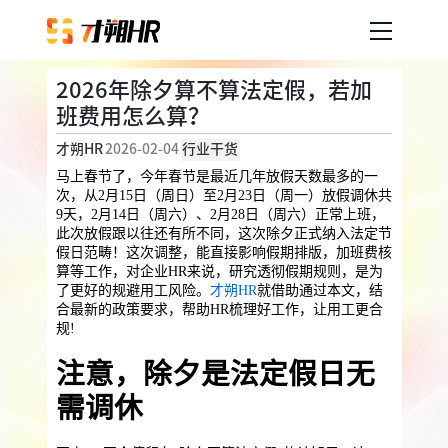
2026年除夕算不算法定假，若加
产品服务
班费用怎么算？
才朔HR
2026-02-04
行业干货
企业人事外包
服务案例
马上春节了，今年春节是最近几年放假天数最多的一
次，从2月15日（周日）至2月23日（周一）放假调休共
企业社保
薪税服务
劳务派遣
9天，2月14日（周六）、2月28日（周六）正常上班，
内容中心
用工外包
此次放假跟以往还有所不同，这次除夕正式纳入法定节
假日范畴！这次调整，能直接影响假期排版，加班费核
算等工作，对企业HR来说，研究透彻假期规则，是为
业务外包
岗位外包
灵活用工
了更好的规避用工风险。
才朔HR
就借助通过本文，结
关于才朔
合最新的政策要求，帮助HR梳理好工作，让用工更合
员工福利
规!
公司介绍
员工体验
员工商保
员工关怀
员工培训
注意，除夕是法定假日无
福利采购
联系我们
需调休
法务咨询
加入我们