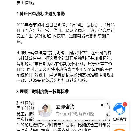
员工信服。
2.补班日单独标注避免考勤
2026年春节的补班日已明确：2月14日（周六）、2月28
日（周六）为正常工作日。这两个周六上班，很容易让
员工产生“额外加班”的误解，进而引发考勤和薪酬争
议。
HR的正确做法是“提前明确、同步到位”：在公司的春
节排班公告中，把这两个补班日单独列行并加粗标注，
清晰说明“该日期为春节假期调休补班，属于正常工作
日”；同时，要及时将补班信息同步更新至公司的考勤
系统和打卡规则，确保考勤记录的判定标准和排班规则
一致，从源头避免后续的加班认定纠纷。
3.理顺工时制度统一核算标准
加班费的计算方式，必须以明确的工时制度为前提，不
1
立即咨询
同工时制度的核算规则，不能混为一谈。标准工时制的
员工，按每日8小时、每周40小时的基准核算加班费；
专业顾问帮您解答问题
在线咨询
而实行综合计算工时制、不定时工时制的员工，春节期
间的加班费核算规则有专门要求，比如综合工时制员工
在法定节假日加班，仍需支付300%加班费。