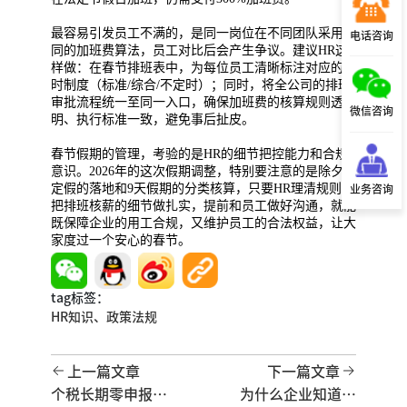
最容易引发员工不满的，是同一岗位在不同团队采用不
电话咨询
同的加班费算法，员工对比后会产生争议。建议HR这
样做：在春节排班表中，为每位员工清晰标注对应的工
时制度（标准/综合/不定时）；同时，将全公司的排班
审批流程统一至同一入口，确保加班费的核算规则透
微信咨询
明、执行标准一致，避免事后扯皮。
春节假期的管理，考验的是HR的细节把控能力和合规
意识。2026年的这次假期调整，特别要注意的是除夕法
定假的落地和9天假期的分类核算，只要HR理清规则、
业务咨询
把排班核薪的细节做扎实，提前和员工做好沟通，就能
既保障企业的用工合规，又维护员工的合法权益，让大
家度过一个安心的春节。
tag标签：
HR知识、
政策法规
上一篇文章
下一篇文章
个税长期零申报，
为什么企业知道招