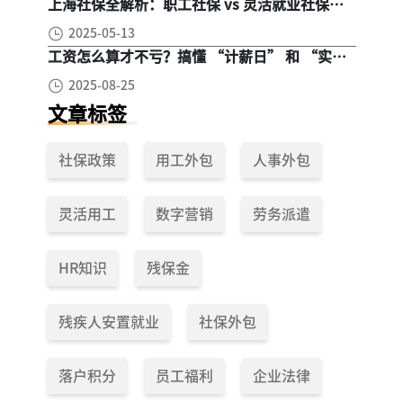
上海社保全解析：职工社保 vs 灵活就业社保，
区别在哪？一次讲清楚！
2025-05-13
工资怎么算才不亏？搞懂 “计薪日” 和 “实际
工作日”，少扣钱多拿钱！
2025-08-25
文章标签
社保政策
用工外包
人事外包
灵活用工
数字营销
劳务派遣
HR知识
残保金
残疾人安置就业
社保外包
落户积分
员工福利
企业法律