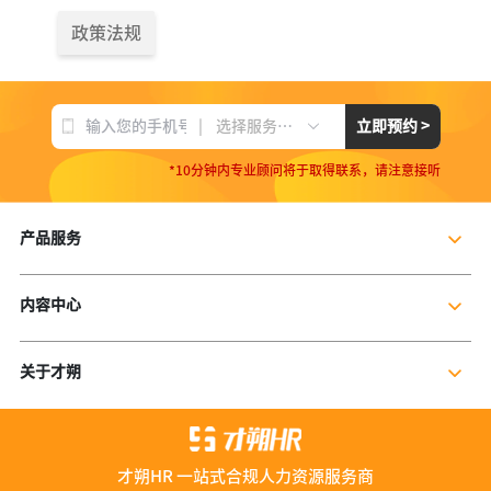
政策法规
|
立即预约 >
选择服务项目
*10分钟内专业顾问将于取得联系，请注意接听
产品服务
企业社保服务
内容中心
个人社保服务
公司新闻
岗位外包
关于才朔
行业干货
残保金规划
公司介绍
行业资讯
数字营销服务
联系我们
资料库
才朔HR 一站式合规人力资源服务商
加入我们