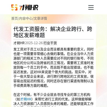
首页
/
内容中心
/
文章详情
产品服务
代发工资服务：解决企业跨行、跨
地区发薪难题
企业人事外包
服务案例
才朔HR
2025-12-26
行业干货
企业社保
薪税服务
劳务派遣
发工资对于员工以及企业而言都具有重要的意义，同时
内容中心
也是一项需要非常细心去做的事情。在企业当中人力资
用工外包
源部门的相关工作人员需要应对不同的银行账号、不同
地区的分公司以及跨省的员工情况，需要将工资准时发
业务外包
岗位外包
灵活用工
放到每一个员工的手中，而且既不能出现错误，也不能
关于才朔
延迟发放，这对HR来说是个很大的挑战。现实中，对
员工福利
于一些大型企业来说，进行跨行跨地区的工资发放，很
容易出现延迟的情况，同时还存在银行渠道有限制以及
公司介绍
员工体验
员工商保
员工关怀
员工培训
手续费高等方面的难题。
福利采购
联系我们
在这个时候，有不少企业就去寻找专业的第三方机构
（如
才朔HR
）来帮忙进行工资的代发。这样做能够解
法务咨询
决人力资源部门人员感到头疼的难题，还能够提高工作
加入我们