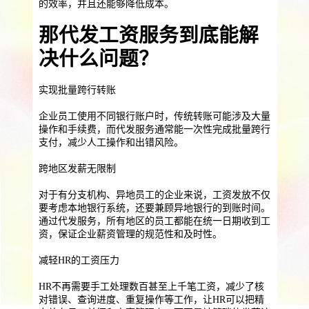
的效率，并且还能够降低成本。
提供一站式员工法务咨询
服务优势
那代发工资服务到底能解
企业助残残保业务
决什么问题？
智能工具
企业公益助残
残保金规划
个人社保保障业务
实现批量跨行转账
社保公积金缴纳
上海落户规划
海积分办理
企业员工使用不同银行账户时，传统转账可能涉及大量
操作和手续费，而代发服务通常能一次性完成批量跨行
数组营销创新业务
支付，减少人工操作和出错风险。
跨地区发薪无限制
营销立减金
扫码营销红包
城市优惠券
对于有分支机构、异地员工的企业来说，工资发放不仅
要考虑本地银行系统，还要兼顾异地银行的到账时间。
通过代发服务，所有地区的员工都能在统一日期收到工
资，保证企业薪资管理的规范性和及时性。
减轻HR的工资压力
HR不再需要手工处理数百甚至上千笔工资，减少了核
对错误、查询进度、重复操作等工作，让HR可以把精