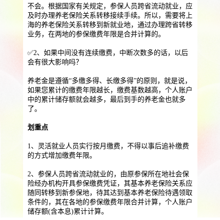
提供一站式员工法务咨询
不会。根据国家有关规定，参保人员跨省流动就业，应
及时办理养老保险关系转移接续手续。所以，需要将上
服务优势
企业助残残保业务
海的养老保险关系转移到新就业地，通过办理跨省转移
业务，在两地的参保缴费年限是合并计算的。
智能工具
企业公益助残
残保金规划
✅2、如果中间没有连续缴费，中断次数多的话，以后
个人社保保障业务
会有很大影响吗？
养老金是遵循“多缴多得、长缴多得”的原则，就是说，
社保公积金缴纳
上海落户规划
海积分办理
如果您累计的缴费年限越长，缴费基数越高，个人账户
中的累计储存额就会越多，最后到手的养老金也就多
数组营销创新业务
了。
营销立减金
扫码营销红包
城市优惠券
划重点
1、灵活就业人员实行按月缴费，不得以事后追补缴费
的方式增加缴费年限。
2、参保人员跨省流动就业的，由原参保所在地社会保
险经办机构开具参保缴费凭证，其基本养老保险关系应
随同转移到新参保地，待其达到基本养老保险待遇领取
条件的，其在各地的参保缴费年限合并计算，个人账户
储存额(含本息)累计计算。