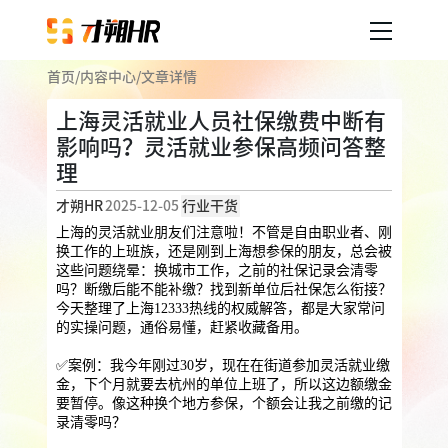
首页
/
内容中心
/
文章详情
产品服务
上海灵活就业人员社保缴费中断有
影响吗？灵活就业参保高频问答整
企业人事外包
服务案例
理
企业社保
薪税服务
劳务派遣
才朔HR
2025-12-05
行业干货
内容中心
用工外包
上海的灵活就业朋友们注意啦！不管是自由职业者、刚
换工作的上班族，还是刚到上海想参保的朋友，总会被
这些问题绕晕：换城市工作，之前的社保记录会清零
业务外包
岗位外包
灵活用工
吗？断缴后能不能补缴？找到新单位后社保怎么衔接？
关于才朔
今天整理了上海12333热线的权威解答，都是大家常问
员工福利
的实操问题，通俗易懂，赶紧收藏备用。
公司介绍
员工体验
员工商保
员工关怀
员工培训
✅案例：我今年刚过30岁，现在在街道参加灵活就业缴
福利采购
金，下个月就要去杭州的单位上班了，所以这边额缴金
联系我们
要暂停。像这种换个地方参保，个额会让我之前缴的记
法务咨询
录清零吗？
加入我们