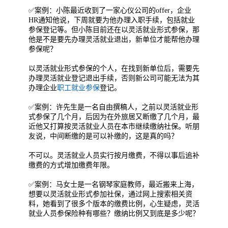
✅案例：小陈最近收到了一家心仪公司的offer，企业
HR通知他说，下周就要为他办理入职手续，包括就业
参保登记等。但小陈目前还在以灵活就业形式参保，那
他是不是要先办理灵活就业退出，新单位才能帮他办理
参保呢？
以灵活就业形式参保的个人，在找到新单位后，需要先
办理灵活就业登记退出手续，否则新公司可能无法为其
办理企业
职工就业参保
登记。
✅案例：许先生是一名自由撰稿人，之前以灵活就业形
式参保了几个月，后因为在外旅居又断缴了几个月，最
近他又打算按灵活就业人员在本市继续缴纳社保。听朋
友说，中间断缴的是可以补缴的，这是真的吗？
不可以。灵活就业人员实行按月缴费，不得以事后追补
缴费的方式增加缴费年限。
✅案例：马女士是一名钢琴家庭教师，最近搬来上海，
想要以灵活就业形式参加社保，通过网上搜索相关资
料，她看到了很多个版本的缴费比例，心生疑虑，灵活
就业人员参保险种有哪些？缴纳比例又到底是多少呢？