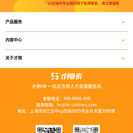
*10分钟内专业顾问将于取得联系，请注意接听
产品服务
企业社保服务
内容中心
个人社保服务
公司新闻
岗位外包
关于才朔
行业干货
残保金规划
公司介绍
行业资讯
数字营销服务
联系我们
资料库
才朔HR 一站式合规人力资源服务商
加入我们
服务优势
客服电话：
400-0666-990
服务邮箱：
hr@hr-caishen.com
智能工具
地址：上海市徐汇区中山西路2025号永升大厦2009室