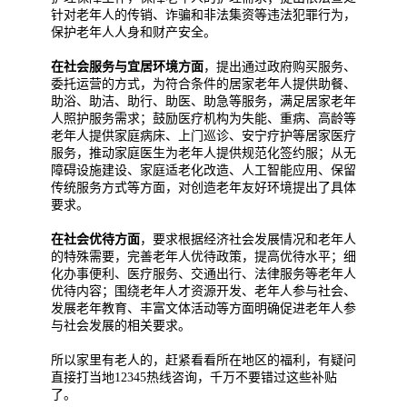
针对老年人的传销、诈骗和非法集资等违法犯罪行为，
保护老年人人身和财产安全。
在社会服务与宜居环境方面
，提出通过政府购买服务、
委托运营的方式，为符合条件的居家老年人提供助餐、
助浴、助洁、助行、助医、助急等服务，满足居家老年
人照护服务需求；鼓励医疗机构为失能、重病、高龄等
老年人提供家庭病床、上门巡诊、安宁疗护等居家医疗
服务，推动家庭医生为老年人提供规范化签约服；从无
障碍设施建设、家庭适老化改造、人工智能应用、保留
传统服务方式等方面，对创造老年友好环境提出了具体
要求。
在社会优待方面
，要求根据经济社会发展情况和老年人
的特殊需要，完善老年人优待政策，提高优待水平；细
化办事便利、医疗服务、交通出行、法律服务等老年人
优待内容；围绕老年人才资源开发、老年人参与社会、
发展老年教育、丰富文体活动等方面明确促进老年人参
与社会发展的相关要求。
所以家里有老人的，赶紧看看所在地区的福利，有疑问
直接打当地12345热线咨询，千万不要错过这些补贴
了。