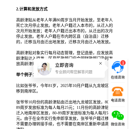
2.计算和发放方式
高龄津贴从老年人年满80周岁当月开始发放，至老年人
死亡次月停止发放。老年人户籍迁入本市的，从迁入的
次月开始发放；老年人户籍迁出本市的，从迁出的次月
停止发放。老年人户籍在市内跨区县（自治县）迁移
的，迁移当月由迁出地发放，迁移次月由迁入地发放。
高龄津贴对象实行每月动态管理，登记造册，应发放高
龄津贴计入待发。区县民政部门应会同财政部门及时发
1
放高龄津贴。
立即咨询
专业顾问帮您解答问题
举个例子：
在线咨询
比如张爷爷，今年81岁，2025年10月户籍从九龙坡区迁
移到南岸区。
电话咨询
张爷爷10月份的高龄津贴由迁出地九龙坡区发放，80-
89周岁发放标准为每人每月25元；11月份的高龄津贴由
迁入地南岸区发放，80-89周岁发放标准为每人每月50
元。由于在全市实行免申即享发放，张爷爷户籍迁移后
不需要办理转接手续，也不需要在南岸区重新申请高龄
微信咨询