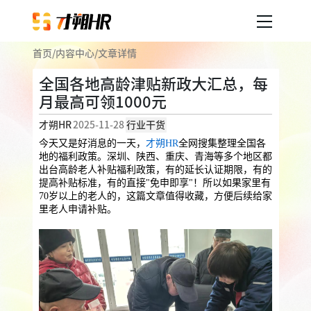
首页
/
内容中心
/
文章详情
产品服务
全国各地高龄津贴新政大汇总，每
月最高可领1000元
企业人事外包
服务案例
才朔HR
2025-11-28
行业干货
企业社保
薪税服务
劳务派遣
今天又是好消息的一天，
才朔HR
全网搜集整理全国各
内容中心
地的福利政策。深圳、陕西、重庆、青海等多个地区都
用工外包
出台高龄老人补贴福利政策，有的延长认证期限，有的
提高补贴标准，有的直接"免申即享"！所以如果家里有
业务外包
岗位外包
灵活用工
70岁以上的老人的，这篇文章值得收藏，方便后续给家
关于才朔
里老人申请补贴。
员工福利
公司介绍
员工体验
员工商保
员工关怀
员工培训
福利采购
联系我们
法务咨询
加入我们