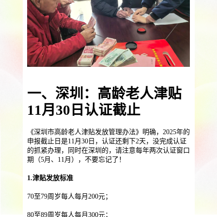
提供一站式员工法务咨询
服务优势
企业助残残保业务
智能工具
企业公益助残
残保金规划
个人社保保障业务
社保公积金缴纳
上海落户规划
海积分办理
一、深圳：高龄老人津贴
数组营销创新业务
11月30日认证截止
营销立减金
扫码营销红包
城市优惠券
《深圳市高龄老人津贴发放管理办法》明确，2025年的
申报截止日是11月30日，认证还剩下2天，没完成认证
的抓紧办理，同时在深圳的，请注意每年两次认证窗口
期（5月、11月），不要忘记了！
1.津贴发放标准
70至79周岁每人每月200元；
80至89周岁每人每月300元；