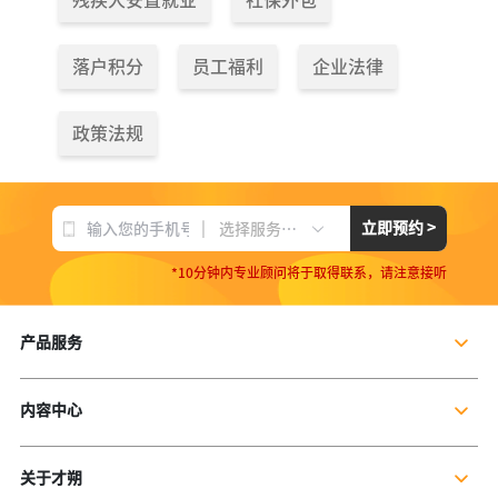
残疾人安置就业
社保外包
落户积分
员工福利
企业法律
政策法规
|
立即预约 >
选择服务项目
*10分钟内专业顾问将于取得联系，请注意接听
产品服务
企业社保服务
内容中心
个人社保服务
公司新闻
岗位外包
关于才朔
行业干货
残保金规划