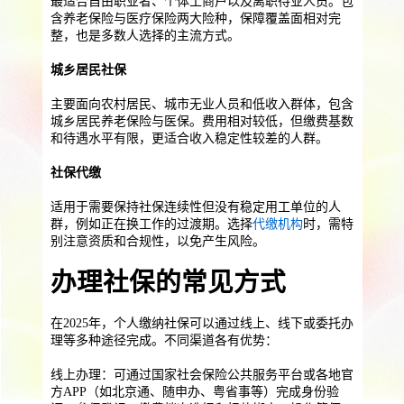
最适合自由职业者、个体工商户以及离职待业人员。包
提供一站式员工法务咨询
含养老保险与医疗保险两大险种，保障覆盖面相对完
整，也是多数人选择的主流方式。
服务优势
企业助残残保业务
城乡居民社保
智能工具
企业公益助残
残保金规划
主要面向农村居民、城市无业人员和低收入群体，包含
个人社保保障业务
城乡居民养老保险与医保。费用相对较低，但缴费基数
和待遇水平有限，更适合收入稳定性较差的人群。
社保公积金缴纳
上海落户规划
海积分办理
社保代缴
数组营销创新业务
适用于需要保持社保连续性但没有稳定用工单位的人
营销立减金
扫码营销红包
城市优惠券
群，例如正在换工作的过渡期。选择
代缴机构
时，需特
别注意资质和合规性，以免产生风险。
办理社保的常见方式
在2025年，个人缴纳社保可以通过线上、线下或委托办
理等多种途径完成。不同渠道各有优势：
线上办理：可通过国家社会保险公共服务平台或各地官
方APP（如北京通、随申办、粤省事等）完成身份验