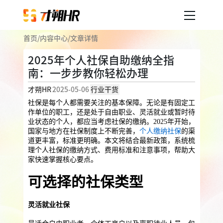
首页
/
内容中心
/
文章详情
产品服务
2025年个人社保自助缴纳全指
南：一步步教你轻松办理
企业人事外包
服务案例
才朔HR
2025-05-06
行业干货
企业社保
薪税服务
劳务派遣
社保是每个人都需要关注的基本保障。无论是有固定工
内容中心
作单位的职工，还是处于自由职业、灵活就业或暂时待
用工外包
业状态的个人，都应当考虑社保的缴纳。2025年开始，
国家与地方在社保制度上不断完善，
个人缴纳社保
的渠
业务外包
岗位外包
灵活用工
道更丰富，标准更明确。本文将结合最新政策，系统梳
关于才朔
理个人社保的缴纳方式、费用标准和注意事项，帮助大
员工福利
家快速掌握核心要点。
公司介绍
员工体验
员工商保
员工关怀
员工培训
可选择的社保类型
福利采购
联系我们
灵活就业社保
法务咨询
加入我们