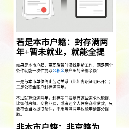
提供一站式员工法务咨询
服务优势
企业助残残保业务
智能工具
企业公益助残
残保金规划
个人社保保障业务
若是本市户籍：封存满两
社保公积金缴纳
上海落户规划
海积分办理
年+暂未就业，就能全提
数组营销创新业务
如果是本市户籍，离职后暂时没找到新工作，满足两个
条件就能一次性提取
公积金
账户里的全部余额：
营销立减金
扫码营销红包
城市优惠券
一是与本市单位终止劳动关系（比如离职证明已开）；
二是公积金账户封存满两年。
不过就算没满两年，封存期间要是有这些需求也能提：
比如付房租、交物业费，或者还个人住房商业贷款，只
要符合当地提取条件，不用等满两年也能申请部分提
取。
非本市户籍：非京籍为