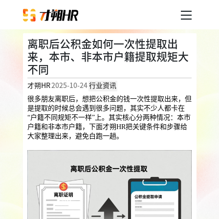
离职后公积金如何一次性提取出
产品服务
来，本市、非本市户籍提取规矩大
不同
企业人事外包
服务案例
才朔HR
2025-10-24
行业资讯
企业社保
薪税服务
劳务派遣
很多朋友离职后，想把公积金的钱一次性提取出来，但
是提取的时候总会遇到很多问题，其实不少人都卡在
内容中心
用工外包
“户籍不同规矩不一样”上。其实核心分两种情况：本市
户籍和非本市户籍，下面才朔HR把关键条件和步骤给
业务外包
岗位外包
灵活用工
大家整理出来，避免白跑一趟。
关于才朔
员工福利
公司介绍
员工体验
员工商保
员工关怀
员工培训
福利采购
联系我们
法务咨询
加入我们