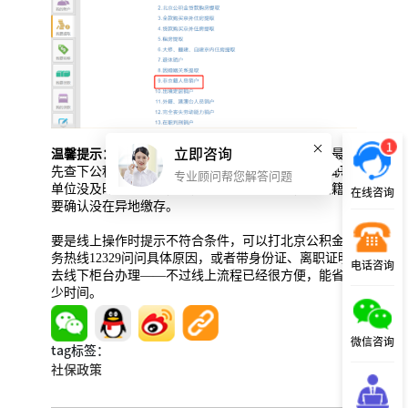
1
立即咨询
温馨提示：
不管是本市还是非本市户籍，办提取前最好
先查下公积金账户状态：比如是不是已经封存（离职后
专业顾问帮您解答问题
单位没及时封存的话，得先让原单位处理），非京籍还
在线咨询
要确认没在异地缴存。
要是线上操作时提示不符合条件，可以打北京公积金服
务热线12329问问具体原因，或者带身份证、离职证明
电话咨询
去线下柜台办理——不过线上流程已经很方便，能省不
少时间。
微信咨询
tag标签：
社保政策