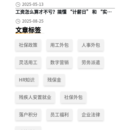
区别在哪？一次讲清楚！
2025-05-13
工资怎么算才不亏？搞懂 “计薪日” 和 “实际
工作日”，少扣钱多拿钱！
2025-08-25
文章标签
社保政策
用工外包
人事外包
灵活用工
数字营销
劳务派遣
HR知识
残保金
残疾人安置就业
社保外包
落户积分
员工福利
企业法律