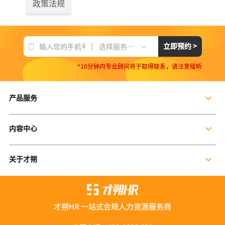
政策法规
|
立即预约 >
选择服务项目
*10分钟内专业顾问将于取得联系，请注意接听
产品服务
企业社保服务
内容中心
个人社保服务
公司新闻
岗位外包
关于才朔
行业干货
残保金规划
公司介绍
行业资讯
数字营销服务
联系我们
资料库
才朔HR 一站式合规人力资源服务商
加入我们
服务优势