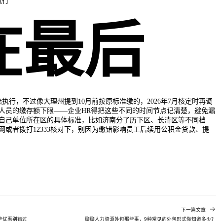
执行
在最后
始执行，不过像大理州提到10月前按原标准缴的，2026年7月核定时再调
人员的缴存额下限——企业HR得把这些不同的时间节点记清楚，避免漏
自己单位所在区的具体标准，比如济南分了历下区、长清区等不同档
网或者拨打12333核对下，别因为缴错影响员工后续用公积金贷款、提
下一篇文章
些优惠别错过
聊聊人力资源外包那些事，9种常见的外包形式你知道多少？