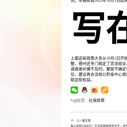
元。本通知自2025年10月1日起
写
上面这些政策大多从10月1日开
整，德州还专门规定了灵活就业
调或者补缴不及时。要是不确定
位，建议再去当地公积金中心官
取这些权益。
tag标签：
社保政策
上一篇文章
每人补贴1500元！企业招用高校毕业生，这