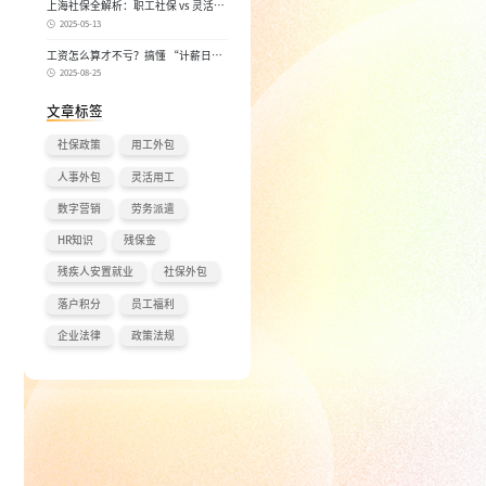
上海社保全解析：职工社保 vs 灵活就
业社保，区别在哪？一次讲清楚！
2025-05-13
工资怎么算才不亏？搞懂 “计薪日”
和 “实际工作日”，少扣钱多拿钱！
2025-08-25
文章标签
社保政策
用工外包
人事外包
灵活用工
数字营销
劳务派遣
HR知识
残保金
残疾人安置就业
社保外包
落户积分
员工福利
企业法律
政策法规