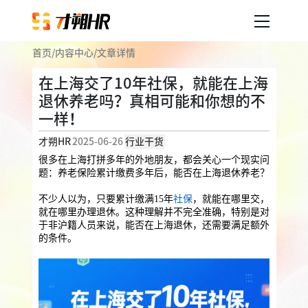
首页
/
内容中心
/
文章详情
产品服务
在上海交了10年社保，就能在上海
退休养老吗？真相可能和你想的不
企业人事外包
服务案例
一样！
企业社保
薪税服务
劳务派遣
才朔HR
2025-06-26
行业干货
内容中心
用工外包
很多在上海打拼多年的外地朋友，都会关心一个现实问
题：养老保险累计缴费多年后，能否在上海退休养老？
业务外包
岗位外包
灵活用工
不少人以为，只要累计缴满15年
社保
，就能在哪里交，
关于才朔
就在哪里办理退休。这种理解并不完全准确，特别是对
员工福利
于非沪籍人员来说，能否在上海退休，还需要满足额外
的条件。
公司介绍
员工体验
员工商保
员工关怀
员工培训
福利采购
联系我们
法务咨询
加入我们