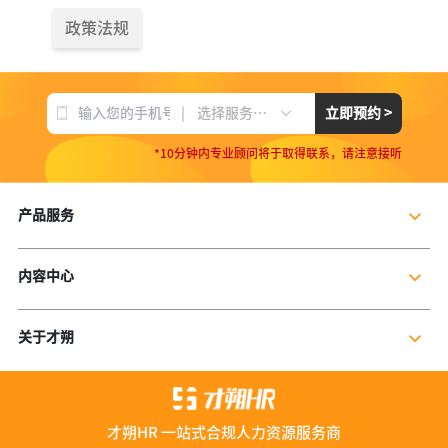
政策法规
|
立即预约 >
选择服务项目
*10分钟内专业顾问将于取得联系，请注意接听
产品服务
企业社保服务
内容中心
个人社保服务
公司新闻
岗位外包
关于才朔
行业干货
残保金规划
公司介绍
行业资讯
数字营销服务
联系我们
资料库
才朔HR 一站式合规人力资源服务商
加入我们