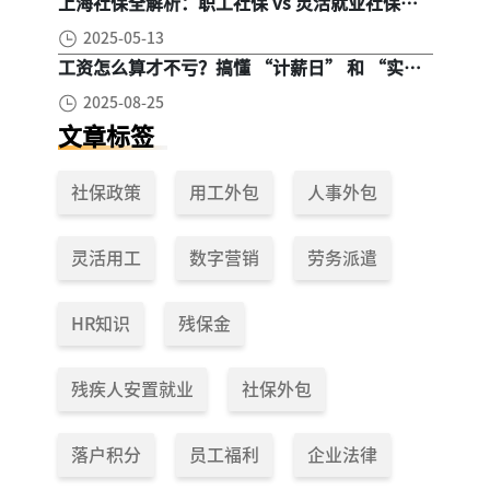
上海社保全解析：职工社保 vs 灵活就业社保，
区别在哪？一次讲清楚！
2025-05-13
工资怎么算才不亏？搞懂 “计薪日” 和 “实际
工作日”，少扣钱多拿钱！
2025-08-25
文章标签
社保政策
用工外包
人事外包
灵活用工
数字营销
劳务派遣
HR知识
残保金
残疾人安置就业
社保外包
落户积分
员工福利
企业法律