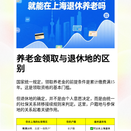
提供一站式员工法务咨询
服务优势
企业助残残保业务
智能工具
企业公益助残
残保金规划
个人社保保障业务
社保公积金缴纳
上海落户规划
海积分办理
养老金领取与退休地的区
数组营销创新业务
别
营销立减金
扫码营销红包
城市优惠券
国家统一规定，领取养老金的前提条件是累计缴费满15
年。这是领取资格的基本门槛。
但退休地的确定，并不是由个人意愿决定，而是由统一
的社保关系转移接续规则来判定。这里，户籍地与参保
地的关系起着关键作用。